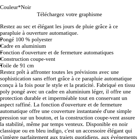
Couleur
*
Noir
N
B
Téléchargez votre graphisme
o
l
Restez au sec et élégant les jours de pluie grâce à ce
i
e
parapluie à ouverture automatique.
r
u
Pongé 100 % polyester
i
Cadre en aluminium
n
Fonction d'ouverture et de fermeture automatiques
d
Construction coupe-vent
i
Toile de 91 cm
g
Restez prêt à affronter toutes les prévisions avec une
o
sophistication sans effort grâce à ce parapluie automatique
conçu à la fois pour le style et la praticité. Fabriqué en tissu
poly pongé avec un cadre en aluminium léger, il offre une
protection durable et imperméable tout en conservant un
aspect raffiné. La fonction d'ouverture et de fermeture
automatique offre une couverture instantanée d'une simple
pression sur un bouton, et la construction coupe-vent assure
la stabilité, même par temps venteux. Disponible en noir
classique ou en bleu indigo, c'est un accessoire élégant qui
s'intègre parfaitement aux trajets quotidiens, aux événements