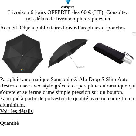
Diapositive
Livraison 6 jours OFFERTE dès 60 € (HT). Consultez
1
nos délais de livraison plus rapides
ici
sur
Accueil
Objets publicitaires
Loisirs
Parapluies et ponchos
1
...
Diapositive
Image
Zoom
Utilisez
Cliquez
Image
Zoom
Utilisez
Cliquez
Image
Zoom
Utilisez
Cliquez
1
zoomable
au
les
pour
zoomable
au
les
pour
zoomable
au
les
pour
sur
minimum
touches
développer
minimum
touches
développer
minimum
touches
développe
3
plus
plus
plus
et
et
et
moins
moins
moins
pour
pour
pour
zoomer
zoomer
zoomer
Parapluie automatique Samsonite® Alu Drop S Slim Auto
et
et
et
Restez au sec avec style grâce à ce parapluie automatique qui
les
les
les
s'ouvre et se ferme d'une simple pression sur un bouton.
touches
touches
touches
Fabriqué à partir de polyester de qualité avec un cadre fin en
fléchées
fléchées
fléchées
aluminium.
pour
pour
pour
Voir les détails
faire
faire
faire
défiler
défiler
défiler
Quantité