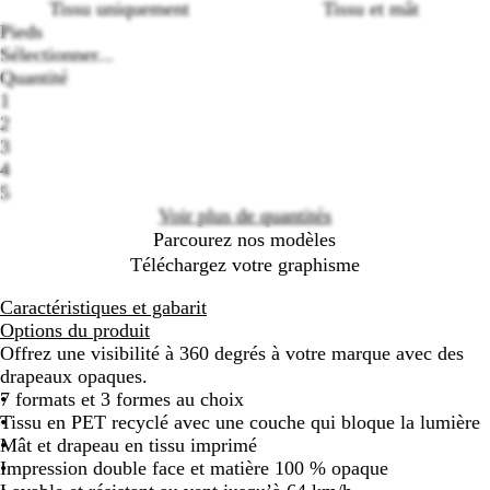
Tissu uniquement
Tissu et mât
Pieds
Sélectionner...
Loading
Quantité
options
1
2
3
4
5
Voir plus de quantités
Parcourez nos modèles
Téléchargez votre graphisme
Caractéristiques et gabarit
Options du produit
Offrez une visibilité à 360 degrés à votre marque avec des
drapeaux opaques.
7 formats et 3 formes au choix
Tissu en PET recyclé avec une couche qui bloque la lumière
Mât et drapeau en tissu imprimé
Impression double face et matière 100 % opaque