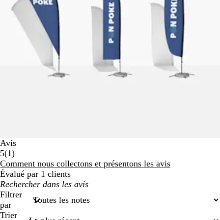
Avis
1
5
(
1
)
avis
Comment nous collectons et présentons les avis
Évalué par 1 clients
Mes
recherches
Filtrer
saisies
par
Trier