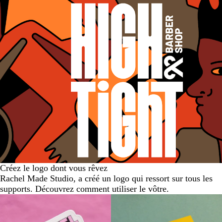
s
r
a
r
p
e
r
a
a
n
e
n
r
t
n
s
e
t
p
n
a
t
r
e
n
t
Créez le logo dont vous rêvez
Rachel Made Studio, a créé un logo qui ressort sur tous les
supports. Découvrez comment utiliser le vôtre.
Nouvelles options