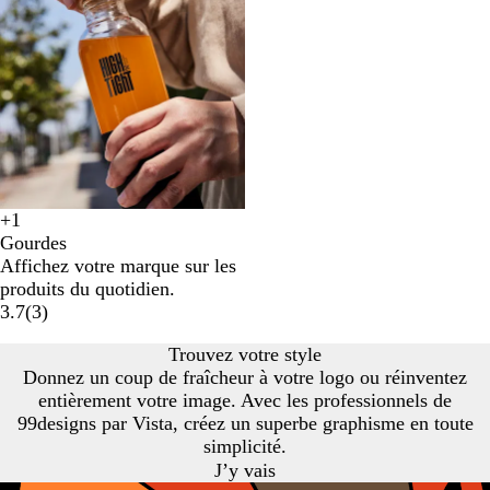
i
n
e
+
1
N
B
R
V
Gourdes
o
l
o
e
Affichez votre marque sur les
i
e
u
r
produits du quotidien.
r
u
g
t
3.7
(
3
)
u
/
e
c
n
t
/
i
Trouvez votre style
i
r
t
t
Donnez un coup de fraîcheur à votre logo ou réinventez
/
a
r
r
entièrement votre image. Avec les professionnels de
t
n
a
o
99designs par Vista, créez un superbe graphisme en toute
r
s
n
n
simplicité.
a
p
s
/
J’y vais
n
a
p
t