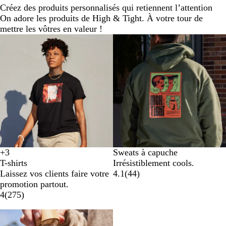
Créez des produits personnalisés qui retiennent l’attention
On adore les produits de High & Tight. À votre tour de
mettre les vôtres en valeur !
Nouvelles options
+
3
Sweats à capuche
B
N
B
B
T-shirts
Irrésistiblement cools.
l
o
l
l
Laissez vos clients faire votre
4.1
(
44
)
a
i
e
e
promotion partout.
n
r
u
u
4
(
275
)
c
m
r
a
o
r
i