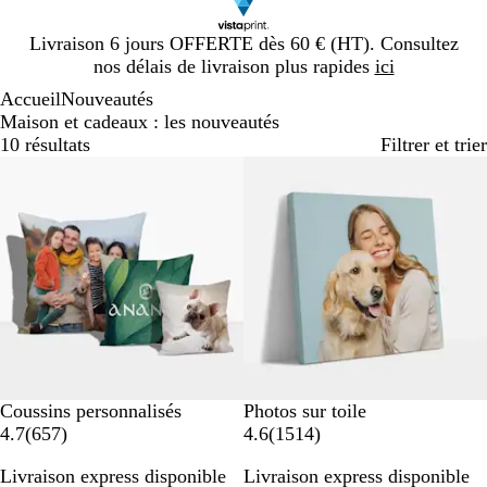
Diapositive
Livraison 6 jours OFFERTE dès 60 € (HT). Consultez
1
nos délais de livraison plus rapides
ici
sur
Accueil
Nouveautés
1
Maison et cadeaux : les nouveautés
10 résultats
Filtrer et trier
Nouvelles options
Nouvelles options
Coussins personnalisés
Photos sur toile
a
a
4.7
(
657
)
4.6
(
1514
)
v
v
Livraison express disponible
Livraison express disponible
i
i