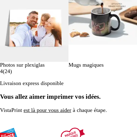
#
Photos sur plexiglas
Mugs magiques
a
0
4
(
24
)
v
0
Livraison express disponible
i
0
s
0
Vous allez aimer imprimer vos idées.
0
0
VistaPrint
est là pour vous aider
à chaque étape.