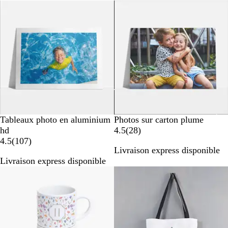
Nouvelles options
Nouvelles options
s
s
Tableaux photo en aluminium
Photos sur carton plume
a
hd
4.5
(
28
)
a
v
4.5
(
107
)
Livraison express disponible
v
i
Livraison express disponible
i
s
Nouveau
Nouveau
s