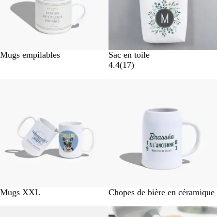
Mugs empilables
Sac en toile
a
4.4
(
17
)
v
Nouveau
Nouveau
i
s
Mugs XXL
Chopes de bière en céramique
Nouvelles options
Nouveau