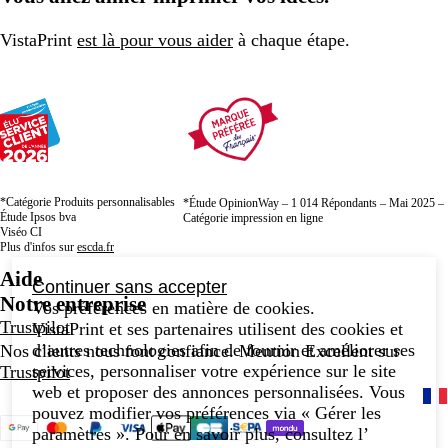
VistaPrint
est là pour vous aider
à chaque étape.
*Catégorie Produits personnalisables
*Étude OpinionWay – 1 014 Répondants – Mai 2025 –
Étude Ipsos bva
Catégorie impression en ligne
Viséo CI
Plus d'infos sur
escda.fr
Aide
Continuer sans accepter
Notre entreprise
Vos préférences en matière de cookies.
Trustpilot
VistaPrint et ses partenaires utilisent des cookies et
d’autres technologies afin de fournir et améliorer ses
Nos clients nous font confiance. Mention Excellent sur
services, personnaliser votre expérience sur le site
Trustpilot
web et proposer des annonces personnalisées. Vous
pouvez modifier vos préférences via « Gérer les
paramètres ». Pour en savoir plus, consultez l’