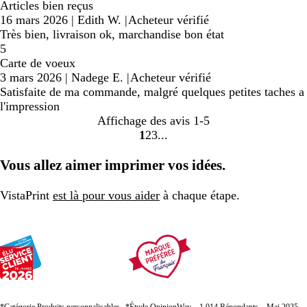
Articles bien reçus
16 mars 2026
|
Edith W.
|
Acheteur vérifié
Très bien, livraison ok, marchandise bon état
5
Carte de voeux
3 mars 2026
|
Nadege E.
|
Acheteur vérifié
Satisfaite de ma commande, malgré quelques petites taches a
l'impression
Affichage des avis
1-5
1
2
3
Accéder
Accéder
Accéder
à
à
à
Vous allez aimer imprimer vos idées.
la
la
la
page
page
page
VistaPrint
est là pour vous aider
à chaque étape.
*Catégorie Produits personnalisables