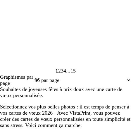
1
2
3
4
15
Page
Page
Page
Page
Page
Graphismes par
1
2
3
4
15
page
Souhaitez de joyeuses fêtes à prix doux avec une carte de
vœux personnalisée.
Sélectionnez vos plus belles photos : il est temps de penser à
vos cartes de vœux 2026 ! Avec VistaPrint, vous pouvez
créer des cartes de vœux personnalisées en toute simplicité et
sans stress. Voici comment ça marche.