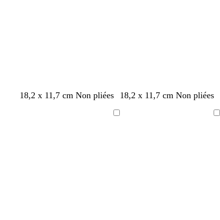
l
o
o
o
t
a
r
n
n
i
ê
c
c
r
t
é
é
b
v
g
g
b
b
b
v
b
m
r
g
b
g
a
18,2 x 11,7 cm Non pliées
18,2 x 11,7 cm Non pliées
l
e
r
r
o
l
o
e
l
a
o
r
l
r
c
a
r
i
i
r
e
r
r
e
g
u
i
a
i
i
Chargement
Chargement
n
t
s
s
d
u
d
t
u
e
g
s
n
s
e
c
d
f
c
e
f
e
o
f
n
e
c
c
f
r
’
o
l
a
o
a
l
o
t
l
o
e
n
a
u
n
u
i
n
a
a
n
a
c
i
x
c
x
v
c
i
c
u
é
r
é
e
é
r
é