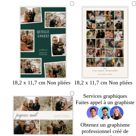
i
i
c
a
i
a
a
i
u
r
i
a
r
r
é
r
s
n
n
s
g
t
s
n
d
c
c
c
c
e
f
c
c
l
l
o
l
a
a
r
a
i
i
ê
i
r
r
t
r
v
c
g
b
b
g
g
v
b
g
b
g
g
g
v
a
b
b
18,2 x 11,7 cm Non pliées
18,2 x 11,7 cm Non pliées
e
r
r
l
l
r
r
e
l
r
l
r
r
r
e
c
l
l
r
è
e
a
e
i
i
r
a
i
a
e
i
i
r
i
e
a
Services graphiques
t
m
n
n
u
s
s
t
n
s
n
n
s
s
t
e
u
n
Faites appel à un graphiste
f
e
a
c
f
f
o
c
c
c
a
c
f
r
f
c
o
t
o
o
l
l
t
l
o
o
r
n
n
i
a
a
r
n
Obtenez un graphisme
ê
c
c
v
i
i
ê
c
professionnel créé de
t
é
é
e
r
r
t
é