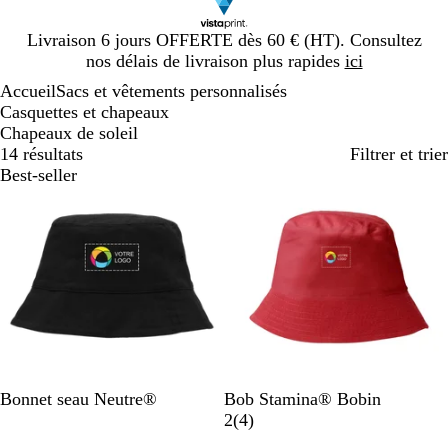
Diapositive
Livraison 6 jours OFFERTE dès 60 € (HT). Consultez
1
nos délais de livraison plus rapides
ici
sur
Accueil
Sacs et vêtements personnalisés
1
Casquettes et chapeaux
Chapeaux de soleil
14 résultats
Filtrer et trier
Best-seller
N
I
J
V
M
R
B
N
B
V
Bonnet seau Neutre®
Bob Stamina® Bobin
o
n
a
i
e
o
l
o
l
e
a
2
(
4
)
i
d
u
o
n
u
a
i
e
r
v