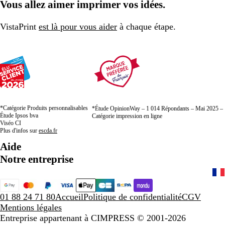
Vous allez aimer imprimer vos idées.
c
n
c
m
c
t
a
a
a
r
VistaPrint
est là pour vous aider
à chaque étape.
s
i
s
n
é
e
*Catégorie Produits personnalisables
*Étude OpinionWay – 1 014 Répondants – Mai 2025 –
Étude Ipsos bva
Catégorie impression en ligne
Viséo CI
Plus d'infos sur
escda.fr
Aide
Notre entreprise
01 88 24 71 80
Accueil
Politique de confidentialité
CGV
Mentions légales
Entreprise appartenant à CIMPRESS
© 2001-2026