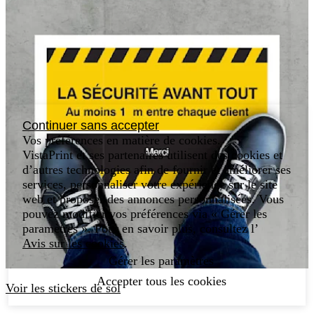
Continuer sans accepter
Vos préférences en matière de cookies.
VistaPrint et ses partenaires utilisent des cookies et
d’autres technologies afin de fournir et améliorer ses
services, personnaliser votre expérience sur le site
web et proposer des annonces personnalisées. Vous
pouvez modifier vos préférences via « Gérer les
paramètres ». Pour en savoir plus, consultez l’
Avis sur les cookies
.
Gérer les paramètres
Accepter tous les cookies
Voir les stickers de sol