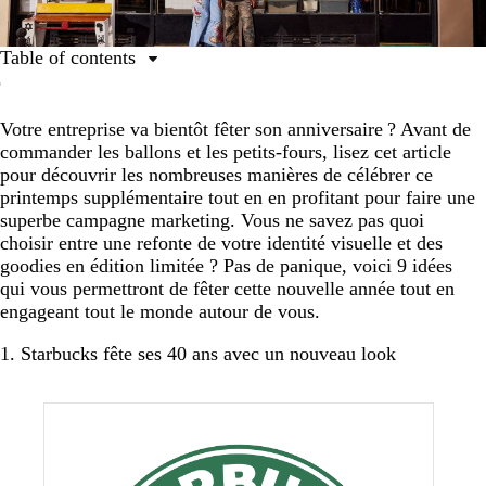
Table of contents
1. Starbucks fête ses 40 ans avec un nouveau look
Votre entreprise va bientôt fêter son anniversaire ? Avant de
2. Zendesk fête ses 10 ans en montrant ses dents
commander les ballons et les petits-fours, lisez cet article
3. Coca-Cola commémore le 100e anniversaire de ses
pour découvrir les nombreuses manières de célébrer ce
célèbres bouteilles
printemps supplémentaire tout en en profitant pour faire une
superbe campagne marketing. Vous ne savez pas quoi
4. Acne Studios souffle sa première bougie à Los
choisir entre une refonte de votre identité visuelle et des
Angeles
goodies en édition limitée ? Pas de panique, voici 9 idées
5. Marvel Studios fête ses 10 ans avec un concours
qui vous permettront de fêter cette nouvelle année tout en
engageant tout le monde autour de vous.
6. Happy Socks est tout sourire pour ses 10 ans
1. Starbucks fête ses 40 ans avec un nouveau look
7. Moo fête son succès en organisant une soirée
dystopique
8. UNICEF commémore ses 70 ans en retraçant
l’histoire
9. 99designs par Vista fête 10 ans de design