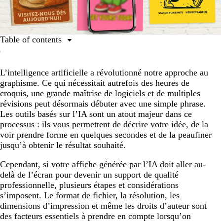
Table of contents
Les affiches générées par l’IA, késako ?
L’intelligence artificielle a révolutionné notre approche au
Créer des affiches avec l’IA
graphisme. Ce qui nécessitait autrefois des heures de
Comment créer votre affiche avec l’aide de l’IA
croquis, une grande maîtrise de logiciels et de multiples
révisions peut désormais débuter avec une simple phrase.
Quels sont les avantages de l’IA pour la création
Les outils basés sur l’IA sont un atout majeur dans ce
d’affiches ?
processus : ils vous permettent de décrire votre idée, de la
Création d’affiches avec l’IA : les points clés pour
voir prendre forme en quelques secondes et de la peaufiner
l’impression
jusqu’à obtenir le résultat souhaité.
Imprimez votre affiche générée par l’IA
Cependant, si votre affiche générée par l’IA doit aller au-
delà de l’écran pour devenir un support de qualité
professionnelle, plusieurs étapes et considérations
s’imposent. Le format de fichier, la résolution, les
dimensions d’impression et même les droits d’auteur sont
des facteurs essentiels à prendre en compte lorsqu’on