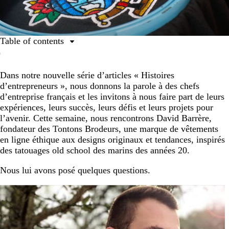
Table of contents
Qui êtes-vous ?
Dans notre nouvelle série d’articles « Histoires
Comment présenteriez-vous votre marque ?
d’entrepreneurs », nous donnons la parole à des chefs
Quelle image souhaitez-vous transmettre de
d’entreprise français et les invitons à nous faire part de leurs
votre entreprise ?
expériences, leurs succès, leurs défis et leurs projets pour
l’avenir. Cette semaine, nous rencontrons David Barrère,
Quelle est votre stratégie pour renvoyer cette image de
fondateur des Tontons Brodeurs, une marque de vêtements
votre entreprise ?
en ligne éthique aux designs originaux et tendances, inspirés
Quels outils utilisez-vous pour faire la promotion de
des tatouages old school des marins des années 20.
votre entreprise ?
Nous lui avons posé quelques questions.
Quel est le meilleur conseil que vous ayez reçu ?
Comment la crise sanitaire du Covid-19 a-t-elle
impactée votre activité ?
Comment avez-vous fait pour maintenir le contact avec