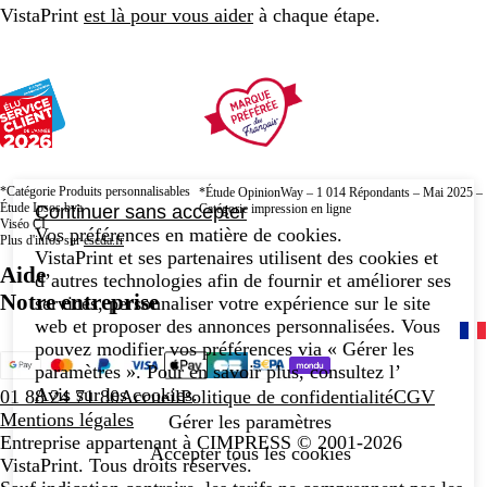
VistaPrint
est là pour vous aider
à chaque étape.
*Catégorie Produits personnalisables
*Étude OpinionWay – 1 014 Répondants – Mai 2025 –
Étude Ipsos bva
Catégorie impression en ligne
Continuer sans accepter
Viséo CI
Vos préférences en matière de cookies.
Plus d'infos sur
escda.fr
VistaPrint et ses partenaires utilisent des cookies et
Aide
d’autres technologies afin de fournir et améliorer ses
Notre entreprise
services, personnaliser votre expérience sur le site
web et proposer des annonces personnalisées. Vous
pouvez modifier vos préférences via « Gérer les
paramètres ». Pour en savoir plus, consultez l’
Avis sur les cookies
.
01 88 24 71 80
Accueil
Politique de confidentialité
CGV
Mentions légales
Gérer les paramètres
Entreprise appartenant à CIMPRESS
© 2001-2026
Accepter tous les cookies
VistaPrint. Tous droits réservés.