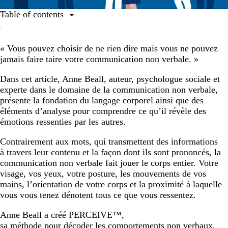
Table of contents
La proximité et l’orientation relative : comprendre le
fondement
« Vous pouvez choisir de ne rien dire mais vous ne pouvez
jamais faire taire votre communication non verbale. »
Les expressions faciales : déchiffrer les mouvements du
visage
Dans cet article, Anne Beall, auteur, psychologue sociale et
Le contact : ce que le toucher transmet
experte dans le domaine de la communication non verbale,
présente la fondation du langage corporel ainsi que des
Les yeux : voyez ce qui fait vraiment réagir les gens
éléments d’analyse pour comprendre ce qu’il révèle des
Les gestes individuels : ce qu’ils expriment
émotions ressenties par les autres.
La voix : apprenez à lire avec vos oreilles
Contrairement aux mots, qui transmettent des informations
à travers leur contenu et la façon dont ils sont prononcés, la
L’existence des adaptateurs : ces petits gestes qui en
communication non verbale fait jouer le corps entier. Votre
disent long
visage, vos yeux, votre posture, les mouvements de vos
Enfin, quand vous observez le langage corporel de
mains, l’orientation de votre corps et la proximité à laquelle
quelqu’un, intéressez-vous particulièrement à ces trois
vous vous tenez dénotent tous ce que vous ressentez.
points :
Anne Beall a créé PERCEIVE™,
sa méthode pour décoder les comportements non verbaux
,