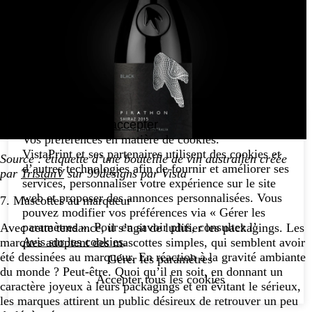
Continuer sans accepter
Vos préférences en matière de cookies.
VistaPrint et ses partenaires utilisent des cookies et
Source : étiquette d’une bouteille de vin australien créée
d’autres technologies afin de fournir et améliorer ses
par
TristanV
sur 99designs par Vista
services, personnaliser votre expérience sur le site
web et proposer des annonces personnalisées. Vous
7. Mascottes au marqueur
pouvez modifier vos préférences via « Gérer les
paramètres ». Pour en savoir plus, consultez l’
Avec cette tendance, il s’agit de ludifier les packagings. Les
Avis sur les cookies
.
marques adoptent des mascottes simples, qui semblent avoir
été dessinées au marqueur. En réaction à la gravité ambiante
Gérer les paramètres
du monde ? Peut-être. Quoi qu’il en soit, en donnant un
Accepter tous les cookies
caractère joyeux à leurs packagings et en évitant le sérieux,
les marques attirent un public désireux de retrouver un peu