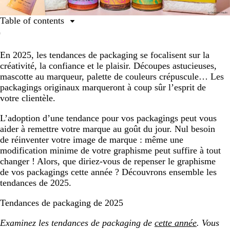
Table of contents
Découpes astucieuses
En 2025, les tendances de packaging se focalisent sur la
Griffonnages et gravures simplistes
créativité, la confiance et le plaisir. Découpes astucieuses,
Dégradés de soleil couchant
mascotte au marqueur, palette de couleurs crépuscule… Les
packagings originaux marqueront à coup sûr l’esprit de
Cadres soigneusement sélectionnés
votre clientèle.
Durabilité revisitée
L’adoption d’une tendance pour vos packagings peut vous
Retour aux sources
aider à remettre votre marque au goût du jour. Nul besoin
de réinventer votre image de marque : même une
Mascottes au marqueur
modification minime de votre graphisme peut suffire à tout
Teintes fruitées
changer ! Alors, que diriez-vous de repenser le graphisme
de vos packagings cette année ? Découvrons ensemble les
tendances de 2025.
Tendances de packaging de 2025
Examinez les tendances de packaging de
cette année
. Vous