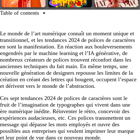
Table of contents
7 tendances de polices inspirantes pour 2024
Le monde de l’art numérique connaît un moment unique et
Polices ultragothiques
transitionnel, et les tendances 2024 de polices de caractères
Lettres changeantes
en sont la manifestation. En réaction aux bouleversements
engendrés par le machine learning et l’IA générative, de
Lettres bâtons délicates
nombreux créateurs de polices trouvent réconfort dans les
Abstraction des lettres
anciennes techniques du fait main. En même temps, une
nouvelle génération de designers repousse les limites de la
Forme incurvée rétro
création en créant des lettres qui bougent, occupent l’espace
Alignement abstrait en 3D
et dérivent vers le monde de l’abstraction.
Polices graffiti graphique
Ces sept tendances 2024 de polices de caractères sont le
fruit de l’imagination de typographes qui vivent dans une
Prêt à adopter les tendances de polices de caractères de
ère numérique inédite. Réinventer le rétro, concevoir des
2024 ?
expériences audacieuses, etc. Ces polices transmettent un
message qui dépasse les mots employés et ouvre des
possibles aux entreprises qui veulent imprimer leur marque
et leur point de vue dans ce nouveau monde.