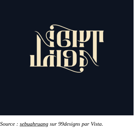
Source :
sebuahruang
sur 99designs par Vista
.