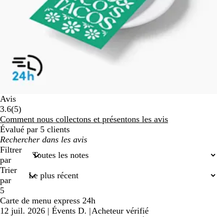
Avis
5
3.6
(
5
)
avis
Comment nous collectons et présentons les avis
Évalué par 5 clients
Mes
recherches
Filtrer
saisies
par
Trier
par
5
Carte de menu express 24h
12 juil. 2026
|
Évents D.
|
Acheteur vérifié