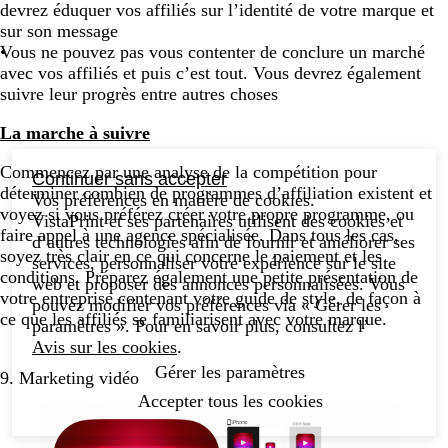
devrez éduquer vos affiliés sur l’identité de votre marque et
sur son message
Vous ne pouvez pas vous contenter de conclure un marché
avec vos affiliés et puis c’est tout. Vous devrez également
suivre leur progrès entre autres choses
La marche à suivre
Commencez par une analyse de la compétition pour
Continuer sans accepter
déterminer combien de programmes d’affiliation existent et
Vos préférences en matière de cookies.
voyez si vous préférez créer votre propre programme, ou
VistaPrint et ses partenaires utilisent des cookies et
faire appel à une agence spécialisée. Dans tous les cas,
d’autres technologies afin de fournir et améliorer ses
soyez très clair en ce qui concerne le paiement et les
services, personnaliser votre expérience sur le site
conditions. Préparez également une petite présentation de
web et proposer des annonces personnalisées. Vous
votre entreprise contenant votre guide de style, de façon à
pouvez modifier vos préférences via « Gérer les
ce que les affiliés se familiarisent avec votre marque.
paramètres ». Pour en savoir plus, consultez l’
Avis sur les cookies
.
Gérer les paramètres
9. Marketing vidéo
Accepter tous les cookies