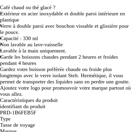
o
l
o
e
r
Café chaud ou thé glacé ?
u
e
i
r
i
Extérieur en acier inoxydable et double paroi intérieure en
g
u
r
t
s
plastique
e
/
u
l
/
Verre à double paroi avec bouchon vissable et glissière pour
/
a
n
i
a
le pouce.
a
r
i
m
r
Capacité : 330 ml
r
g
/
e
g
Non lavable au lave-vaisselle
g
e
a
/
e
Lavable à la main uniquement.
e
n
r
a
n
Garde les boissons chaudes pendant 2 heures et froides
n
t
g
r
t
pendant 4 heures
t
e
g
Gardez votre boisson préférée chaude ou froide plus
n
e
longtemps avec le verre isolant Stelt. Hermétique, il vous
t
n
permet de transporter des liquides sans en perdre une goutte.
t
Ajoutez votre logo pour promouvoir votre marque partout où
vous allez.
Caractéristiques du produit
identifiant du produit
PRD-1B6FEB5F
Type
Tasse de voyage
Marque