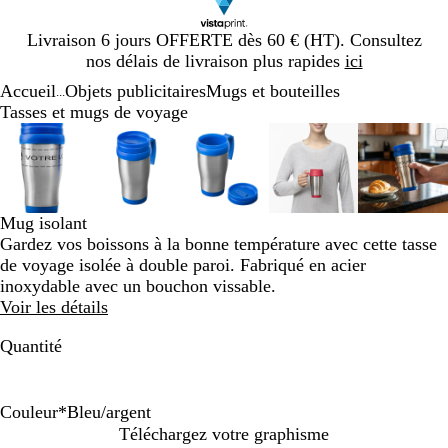
Diapositive
Livraison 6 jours OFFERTE dès 60 € (HT). Consultez
1
nos délais de livraison plus rapides
ici
sur
Accueil
Objets publicitaires
Mugs et bouteilles
1
...
Tasses et mugs de voyage
Diapositive
Image
Zoom
Utilisez
Cliquez
Image
Zoom
Utilisez
Cliquez
Image
Zoom
Utilisez
Cliquez
Image
Zoom
Utilisez
Cliquez
Image
Zoom
Utilis
Cliqu
1
zoomable
au
les
pour
zoomable
au
les
pour
zoomable
au
les
pour
zoomable
au
les
pour
zooma
au
les
pour
sur
minimum
touches
développer
minimum
touches
développer
minimum
touches
développer
minimum
touches
développer
mini
touch
dével
5
plus
plus
plus
plus
plus
et
et
et
et
et
Mug isolant
moins
moins
moins
moins
moins
Gardez vos boissons à la bonne température avec cette tasse
pour
pour
pour
pour
pour
de voyage isolée à double paroi. Fabriqué en acier
zoomer
zoomer
zoomer
zoomer
zoome
inoxydable avec un bouchon vissable.
et
et
et
et
et
Voir les détails
les
les
les
les
les
touches
touches
touches
touches
touch
Quantité
fléchées
fléchées
fléchées
fléchées
fléché
pour
pour
pour
pour
pour
faire
faire
faire
faire
faire
Couleur
*
Bleu/argent
défiler
défiler
défiler
défiler
défile
R
B
N
V
G
Téléchargez votre graphisme