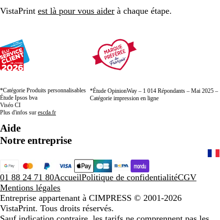
VistaPrint
est là pour vous aider
à chaque étape.
*Catégorie Produits personnalisables
*Étude OpinionWay – 1 014 Répondants – Mai 2025 –
Étude Ipsos bva
Catégorie impression en ligne
Viséo CI
Plus d'infos sur
escda.fr
Aide
Notre entreprise
01 88 24 71 80
Accueil
Politique de confidentialité
CGV
Mentions légales
Entreprise appartenant à CIMPRESS
© 2001-2026
VistaPrint. Tous droits réservés.
Sauf indication contraire, les tarifs ne comprennent pas les