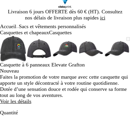
Diapositive
Livraison 6 jours OFFERTE dès 60 € (HT). Consultez
1
nos délais de livraison plus rapides
ici
sur
Accueil
Sacs et vêtements personnalisés
1
...
Casquettes et chapeaux
Casquettes
Diapositive
Image
Zoom
Utilisez
Cliquez
Image
Zoom
Utilisez
Cliquez
Image
Zoom
Utilisez
Cliquez
Image
Zoom
Utilisez
Cliquez
Image
Zoom
Utilis
Cliqu
1
zoomable
au
les
pour
zoomable
au
les
pour
zoomable
au
les
pour
zoomable
au
les
pour
zooma
au
les
pour
sur
minimum
touches
développer
minimum
touches
développer
minimum
touches
développer
minimum
touches
développer
mini
touch
dével
5
plus
plus
plus
plus
plus
et
et
et
et
et
Casquette à 6 panneaux Elevate Grafton
moins
moins
moins
moins
moins
Nouveau
pour
pour
pour
pour
pour
Faites la promotion de votre marque avec cette casquette qui
zoomer
zoomer
zoomer
zoomer
zoome
apporte un style décontracté à votre routine quotidienne.
et
et
et
et
et
Dotée d’une sensation douce et rodée qui conserve sa forme
les
les
les
les
les
tout au long de vos aventures.
touches
touches
touches
touches
touch
Voir les détails
fléchées
fléchées
fléchées
fléchées
fléché
pour
pour
pour
pour
pour
Quantité
faire
faire
faire
faire
faire
défiler
défiler
défiler
défiler
défile