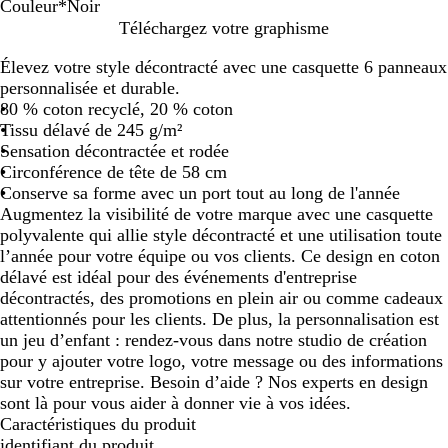
Couleur
*
Noir
N
B
B
B
Téléchargez votre graphisme
o
l
o
l
Élevez votre style décontracté avec une casquette 6 panneaux
i
e
r
a
personnalisée et durable.
r
u
d
n
80 % coton recyclé, 20 % coton
m
e
c
Tissu délavé de 245 g/m²
a
a
c
Sensation décontractée et rodée
r
u
a
Circonférence de tête de 58 cm
i
x
s
Conserve sa forme avec un port tout au long de l'année
n
s
Augmentez la visibilité de votre marque avec une casquette
e
é
polyvalente qui allie style décontracté et une utilisation toute
l’année pour votre équipe ou vos clients. Ce design en coton
délavé est idéal pour des événements d'entreprise
décontractés, des promotions en plein air ou comme cadeaux
attentionnés pour les clients. De plus, la personnalisation est
un jeu d’enfant : rendez-vous dans notre studio de création
pour y ajouter votre logo, votre message ou des informations
sur votre entreprise. Besoin d’aide ? Nos experts en design
sont là pour vous aider à donner vie à vos idées.
Caractéristiques du produit
identifiant du produit