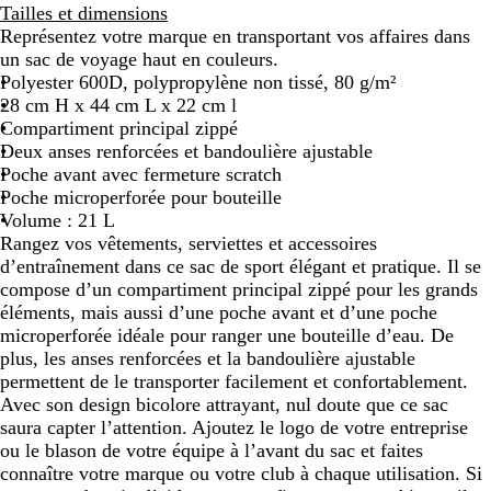
Tailles et dimensions
i
Représentez votre marque en transportant vos affaires dans
r
un sac de voyage haut en couleurs.
/
Polyester 600D, polypropylène non tissé, 80 g/m²
b
28 cm H x 44 cm L x 22 cm l
l
Compartiment principal zippé
e
Deux anses renforcées et bandoulière ajustable
u
Poche avant avec fermeture scratch
r
Poche microperforée pour bouteille
o
Volume : 21 L
i
Rangez vos vêtements, serviettes et accessoires
d’entraînement dans ce sac de sport élégant et pratique. Il se
compose d’un compartiment principal zippé pour les grands
éléments, mais aussi d’une poche avant et d’une poche
microperforée idéale pour ranger une bouteille d’eau. De
plus, les anses renforcées et la bandoulière ajustable
permettent de le transporter facilement et confortablement.
Avec son design bicolore attrayant, nul doute que ce sac
saura capter l’attention. Ajoutez le logo de votre entreprise
ou le blason de votre équipe à l’avant du sac et faites
connaître votre marque ou votre club à chaque utilisation. Si