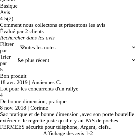
Basique
Avis
2
4.5
(
2
)
avis
Comment nous collectons et présentons les avis
Évalué par 2 clients
Mes
recherches
Filtrer
saisies
par
Trier
par
5
Bon produit
18 avr. 2019
|
Anciennes C.
Lot pour les concurrents d'un rallye
4
De bonne dimension, pratique
8 nov. 2018
|
Corinne
Sac pratique et de bonne dimension ,avec son porte bouteille
extérieur. Je regrette juste qu il n y ait PAS de poches
FERMEES sécurité pour téléphone, Argent, clefs..
Affichage des avis
1-2