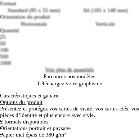
Format
Standard (85 x 55 mm)
A6 (105 x 148 mm)
Orientation du produit
Horizontale
Verticale
Quantité
25
Loading
50
options
100
500
1000
Voir plus de quantités
Parcourez nos modèles
Téléchargez votre graphisme
Caractéristiques et gabarit
Options du produit
Présentez et protégez vos cartes de visite, vos cartes-clés, vos
pièces d’identité et plus encore avec style.
2 formats disponibles
Orientations portrait et paysage
Papier mat épais de 380 g/m²