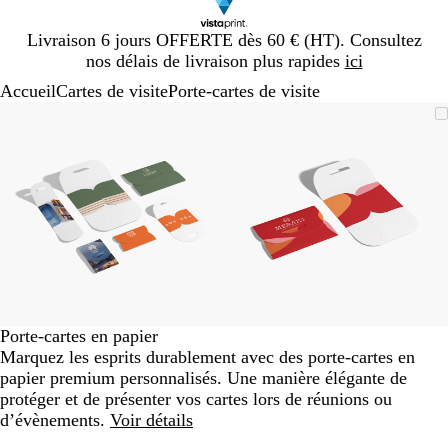
Diapositive
Livraison 6 jours OFFERTE dès 60 € (HT). Consultez
1
nos délais de livraison plus rapides
ici
sur
Accueil
Cartes de visite
Porte-cartes de visite
1
Diapositive
Image
Zoom
Utilisez
Cliquez
Image
Zoom
Utilisez
Cliquez
1
zoomable
au
les
pour
zoomable
au
les
pour
sur
minimum
touches
développer
minimum
touches
développer
2
plus
plus
et
et
moins
moins
pour
pour
zoomer
zoomer
et
et
les
les
touches
touches
Porte-cartes en papier
fléchées
fléchées
Marquez les esprits durablement avec des porte-cartes en
pour
pour
papier premium personnalisés. Une manière élégante de
faire
faire
protéger et de présenter vos cartes lors de réunions ou
défiler
défiler
d’évènements.
Voir détails