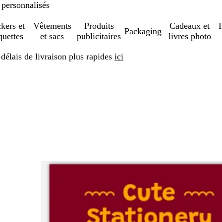
 personnalisés
ckers et
Vêtements
Produits
Cadeaux et
Packaging
quettes
et sacs
publicitaires
livres photo
élais de livraison plus rapides
ici