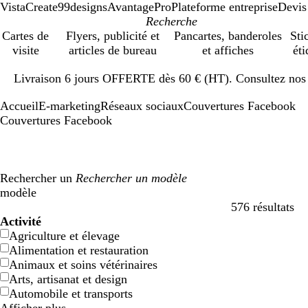
VistaCreate
99designs
AvantagePro
Plateforme entreprise
Devis
Cartes de
Flyers, publicité et
Pancartes, banderoles
Sti
visite
articles de bureau
et affiches
éti
Diapositive
Livraison 6 jours OFFERTE dès 60 € (HT). Consultez nos d
1
sur
Accueil
E-marketing
Réseaux sociaux
Couvertures Facebook
1
Couvertures Facebook
Rechercher un
modèle
576 résultats
Filtres
Activité
Agriculture et élevage
Alimentation et restauration
Animaux et soins vétérinaires
Arts, artisanat et design
Automobile et transports