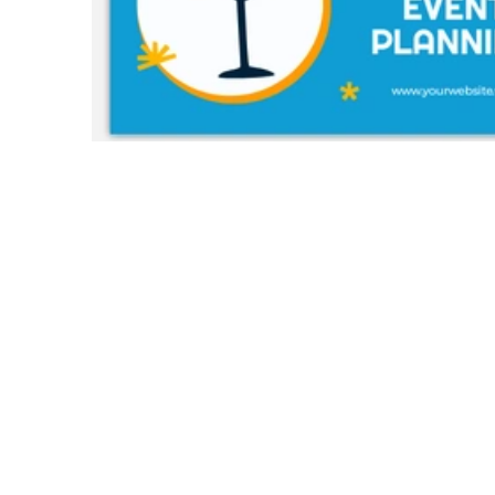
nt
nt