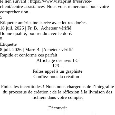
le lien suivant : https://www.vistaprint.fr/service-
client/centre-assistance/. Nous vous remercions pour votre
compréhension.
5
Etiquette américaine carrée avec lettres dorées
18 juil. 2026
|
Fr. B.
|
Acheteur vérifié
Bonne qualité, bon rendu avec le doré.
5
Etiquette
8 juil. 2026
|
Marc B.
|
Acheteur vérifié
Rapide et conforme ces parfait
Affichage des avis
1-5
1
2
3
Accéder
Accéder
Accéder
Faites appel à un graphiste
à
à
à
Confiez-nous la création !
la
la
la
page
page
page
Finies les incertitudes ! Nous nous chargeons de l’intégralité
du processus de création : de la réflexion à la livraison des
fichiers dans votre compte.
Découvrir