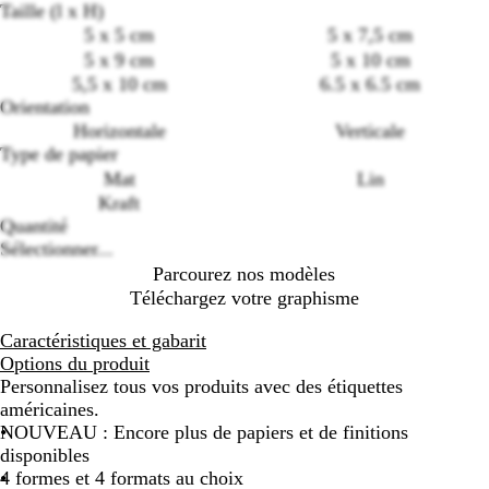
Taille (l x H)
5 x 5 cm
5 x 7,5 cm
5 x 9 cm
5 x 10 cm
Loading
5,5 x 10 cm
6.5 x 6.5 cm
options
Orientation
Horizontale
Verticale
Type de papier
Mat
Lin
Kraft
Quantité
Sélectionner...
Parcourez nos modèles
Téléchargez votre graphisme
Caractéristiques et gabarit
Options du produit
Personnalisez tous vos produits avec des étiquettes
américaines.
NOUVEAU : Encore plus de papiers et de finitions
disponibles
4 formes et 4 formats au choix