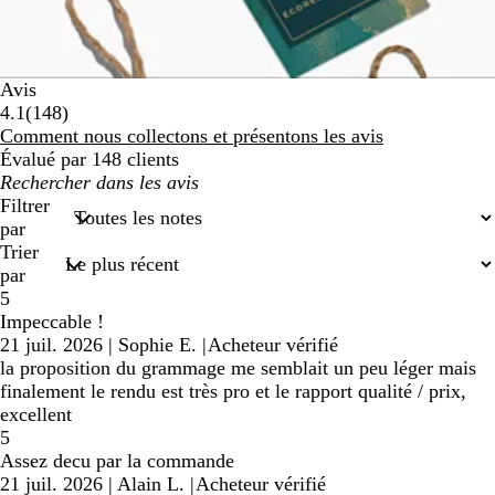
Avis
148
4.1
(
148
)
avis
Comment nous collectons et présentons les avis
Évalué par 148 clients
Mes
recherches
Filtrer
saisies
par
Trier
par
5
Impeccable !
21 juil. 2026
|
Sophie E.
|
Acheteur vérifié
la proposition du grammage me semblait un peu léger mais
finalement le rendu est très pro et le rapport qualité / prix,
excellent
5
Assez decu par la commande
21 juil. 2026
|
Alain L.
|
Acheteur vérifié