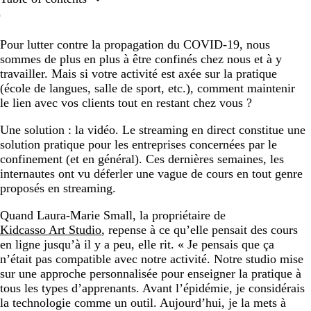
Trouvez une pièce adaptée à la prise de vue
Pour lutter contre la propagation du COVID-19, nous
Utilisez votre smartphone
sommes de plus en plus à être confinés chez nous et à y
Utilisez un service de streaming
travailler. Mais si votre activité est axée sur la pratique
(école de langues, salle de sport, etc.), comment maintenir
le lien avec vos clients tout en restant chez vous ?
Une solution : la vidéo. Le streaming en direct constitue une
solution pratique pour les entreprises concernées par le
confinement (et en général). Ces dernières semaines, les
internautes ont vu déferler une vague de cours en tout genre
proposés en streaming.
Quand Laura-Marie Small, la propriétaire de
Kidcasso Art Studio
, repense à ce qu’elle pensait des cours
en ligne jusqu’à il y a peu, elle rit. « Je pensais que ça
n’était pas compatible avec notre activité. Notre studio mise
sur une approche personnalisée pour enseigner la pratique à
tous les types d’apprenants. Avant l’épidémie, je considérais
la technologie comme un outil. Aujourd’hui, je la mets à