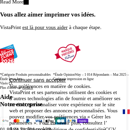
Read More
Vous allez aimer imprimer vos idées.
VistaPrint
est là pour vous aider
à chaque étape.
*Catégorie Produits personnalisables
*Étude OpinionWay – 1 014 Répondants – Mai 2025 –
Étude Ipsos bva
Catégorie impression en ligne
Continuer sans accepter
Viséo CI
Vos préférences en matière de cookies.
Plus d'infos sur
escda.fr
VistaPrint et ses partenaires utilisent des cookies et
Aide
d’autres technologies afin de fournir et améliorer ses
Notre entreprise
services, personnaliser votre expérience sur le site
web et proposer des annonces personnalisées. Vous
pouvez modifier vos préférences via « Gérer les
paramètres ». Pour en savoir plus, consultez l’
Avis sur les cookies
.
01 88 24 71 80
Accueil
Politique de confidentialité
CGV