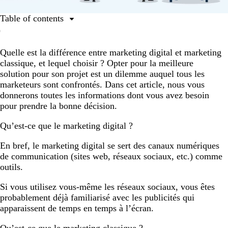
Table of contents
Qu’est-ce que le marketing digital ?
Quelle est la différence entre marketing digital et marketing
Qu’est-ce que le marketing classique ?
classique, et lequel choisir ? Opter pour la meilleure
Marketing digital et marketing classique : quelle
solution pour son projet est un dilemme auquel tous les
différence ?
marketeurs sont confrontés. Dans cet article, nous vous
donnerons toutes les informations dont vous avez besoin
Quel type de marketing choisir ?
pour prendre la bonne décision.
Marketing classique : avantages et inconvénients
Qu’est-ce que le marketing digital ?
Marketing digital : avantages et inconvénients
En bref, le marketing digital se sert des canaux numériques
Trouvez ce qui marche pour vous
de communication (sites web, réseaux sociaux, etc.) comme
outils.
Si vous utilisez vous-même les réseaux sociaux, vous êtes
probablement déjà familiarisé avec les publicités qui
apparaissent de temps en temps à l’écran.
Qu’est-ce que le marketing classique ?