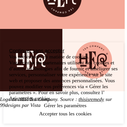
Continuer sans accepter
Vos préférences en matière de cookies.
VistaPrint et ses partenaires utilisent des cookies et
d’autres technologies afin de fournir et améliorer ses
services, personnaliser votre expérience sur le site
web et proposer des annonces personnalisées. Vous
pouvez modifier vos préférences via « Gérer les
paramètres ». Pour en savoir plus, consultez l’
Avis sur les cookies
.
Logo de HER Tea Company. Source :
thisisremedy
sur
99designs par Vista
Gérer les paramètres
Accepter tous les cookies