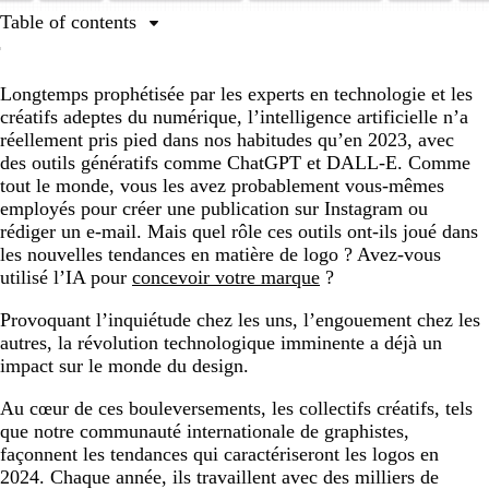
Table of contents
Top 8 des tendances de logos en 2024 :
Longtemps prophétisée par les experts en technologie et les
Le colour block flashy
créatifs adeptes du numérique, l’intelligence artificielle n’a
Le passé comme source d’inspiration
réellement pris pied dans nos habitudes qu’en 2023, avec
des outils génératifs comme ChatGPT et DALL-E. Comme
Les logos éco-modernes
tout le monde, vous les avez probablement vous-mêmes
La typographie industrielle
employés pour créer une publication sur Instagram ou
rédiger un e-mail. Mais quel rôle ces outils ont-ils joué dans
Le psychédélisme abstrait
les nouvelles tendances en matière de logo ? Avez-vous
La découpe de logos
utilisé l’IA pour
concevoir votre marque
?
L’iconographie géométrique
Provoquant l’inquiétude chez les uns, l’engouement chez les
autres, la révolution technologique imminente a déjà un
Les formes pleines
impact sur le monde du design.
Au cœur de ces bouleversements, les collectifs créatifs, tels
que notre communauté internationale de graphistes,
façonnent les tendances qui caractériseront les logos en
2024. Chaque année, ils travaillent avec des milliers de