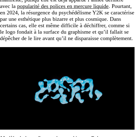
avec la
popularité des polices en mercure liquide
. Pourtant,
en 2024, la résurgence du psychédélisme Y2K se caractérise
par une esthétique plus bizarre et plus cosmique. Dans
certains cas, elle est même difficile à déchiffrer, comme si
le logo fondait à la surface du graphisme et qu’il fallait se
dépêcher de le lire avant qu’il ne disparaisse complètement.