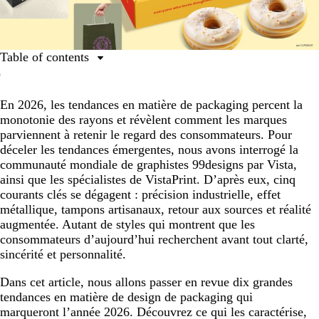
Table of contents
Les 10 principales tendances de packaging de 2026
En 2026, les tendances en matière de packaging percent la
1. Minimalisme industriel
monotonie des rayons et révèlent comment les marques
2. Acier pur
parviennent à retenir le regard des consommateurs. Pour
déceler les tendances émergentes, nous avons interrogé la
3. Empreinte artisanale
communauté mondiale de graphistes 99designs par Vista,
4. Esthétique apothicaire
ainsi que les spécialistes de VistaPrint. D’après eux, cinq
courants clés se dégagent : précision industrielle, effet
5. Passé recomposé
métallique, tampons artisanaux, retour aux sources et réalité
6. Gravure patrimoniale
augmentée. Autant de styles qui montrent que les
consommateurs d’aujourd’hui recherchent avant tout clarté,
7. Signature d’artiste
sincérité et personnalité.
8. Pop narratif
Dans cet article, nous allons passer en revue dix grandes
9. Packagings immersifs
tendances en matière de design de packaging qui
marqueront l’année 2026. Découvrez ce qui les caractérise,
10. Effet de surprise