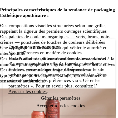
Principales caractéristiques de la tendance de packaging
Esthétique apothicaire :
Des compositions visuelles structurées selon une grille,
rappelant la rigueur des premiers ouvrages scientifiques
Des palettes de couleurs organiques — verts, bruns, noirs,
crèmes — ponctuées de touches de couleurs délibérées
Continuer sans accepter
Une typographie à empattement qui véhicule autorité et
Vos préférences en matière de cookies.
intemporalité
VistaPrint et ses partenaires utilisent des cookies et
Des visuels allant des illustrations botaniques dessinées à la
d’autres technologies afin de fournir et améliorer ses
main aux photographies d’ingrédients inspirées des archives
services, personnaliser votre expérience sur le site
Des finitions comme le gaufrage, l’impression
web et proposer des annonces personnalisées. Vous
typographique ou les papiers texturés, qui accentuent la
pouvez modifier vos préférences via « Gérer les
sensation d’authenticité
paramètres ». Pour en savoir plus, consultez l’
Avis sur les cookies
.
Gérer les paramètres
Accepter tous les cookies