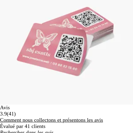
Avis
41
3.9
(
41
)
avis
Comment nous collectons et présentons les avis
Évalué par 41 clients
Mes