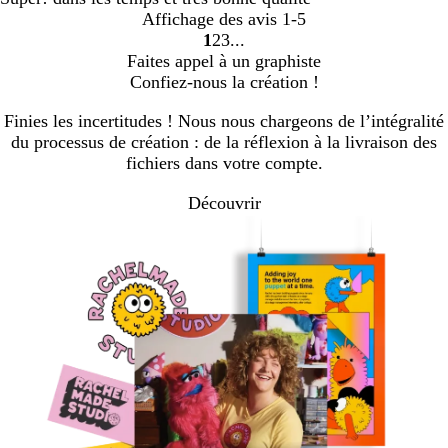
Affichage des avis
1-5
1
2
3
Accéder
Accéder
Accéder
Faites appel à un graphiste
à
à
à
Confiez-nous la création !
la
la
la
page
page
page
Finies les incertitudes ! Nous nous chargeons de l’intégralité
du processus de création : de la réflexion à la livraison des
fichiers dans votre compte.
Découvrir