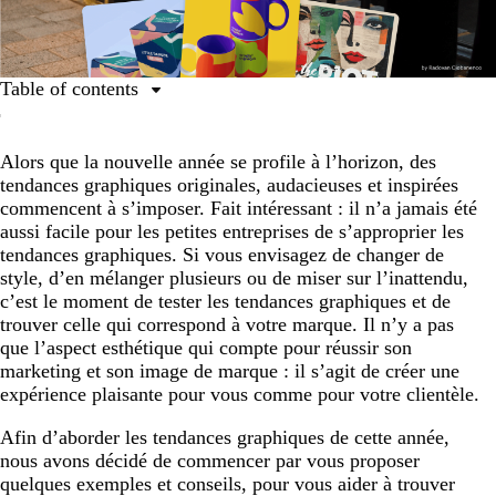
Table of contents
Les grandes tendances graphiques de 2025
Alors que la nouvelle année se profile à l’horizon, des
Dépareillé et lumineux
tendances graphiques originales, audacieuses et inspirées
Scrapbook structuré
commencent à s’imposer. Fait intéressant : il n’a jamais été
aussi facile pour les petites entreprises de s’approprier les
Réseaux nostalgiques
tendances graphiques. Si vous envisagez de changer de
4. Gravures et empreintes
style, d’en mélanger plusieurs ou de miser sur l’inattendu,
c’est le moment de tester les tendances graphiques et de
Textures enfantines
trouver celle qui correspond à votre marque. Il n’y a pas
Nouveau contemporain
que l’aspect esthétique qui compte pour réussir son
marketing et son image de marque : il s’agit de créer une
Retour à la nature
expérience plaisante pour vous comme pour votre clientèle.
Pas tout à fait minimaliste
Afin d’aborder les tendances graphiques de cette année,
Fonctionnel et serein
nous avons décidé de commencer par vous proposer
quelques exemples et conseils, pour vous aider à trouver
L’évolution de l’IA