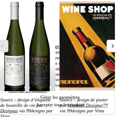
Continuer sans accepter
Vos préférences en matière de cookies.
VistaPrint et ses partenaires utilisent des cookies et
d’autres technologies afin de fournir et améliorer ses
services, personnaliser votre expérience sur le site
web et proposer des annonces personnalisées. Vous
pouvez modifier vos préférences via « Gérer les
paramètres ». Pour en savoir plus, consultez l’
Avis sur les cookies
.
Gérer les paramètres
Source : design d’étiquette
Source : design de poster
Accepter tous les cookies
de bouteille de vin par
par
Windmill Designer™
Designus
via 99designs par
via 99designs par Vista
Vista