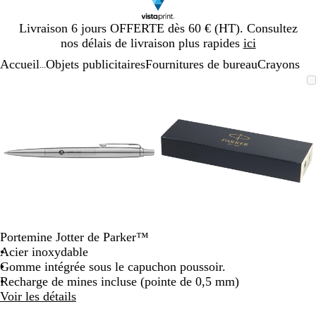
Diapositive
Livraison 6 jours OFFERTE dès 60 € (HT). Consultez
1
nos délais de livraison plus rapides
ici
sur
Accueil
Objets publicitaires
Fournitures de bureau
Crayons
1
...
Diapositive
Image
Zoom
Utilisez
Cliquez
Image
Zoom
Utilisez
Cliquez
1
zoomable
au
les
pour
zoomable
au
les
pour
sur
minimum
touches
développer
minimum
touches
développer
2
plus
plus
et
et
moins
moins
pour
pour
zoomer
zoomer
et
et
les
les
touches
touches
Portemine Jotter de Parker™
fléchées
fléchées
Acier inoxydable
pour
pour
Gomme intégrée sous le capuchon poussoir.
faire
faire
Recharge de mines incluse (pointe de 0,5 mm)
défiler
défiler
Voir les détails