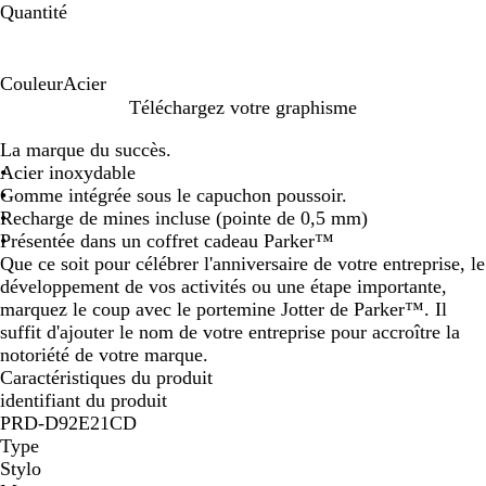
Quantité
Couleur
Acier
A
Téléchargez votre graphisme
c
La marque du succès.
i
Acier inoxydable
e
Gomme intégrée sous le capuchon poussoir.
r
Recharge de mines incluse (pointe de 0,5 mm)
Présentée dans un coffret cadeau Parker™
Que ce soit pour célébrer l'anniversaire de votre entreprise, le
développement de vos activités ou une étape importante,
marquez le coup avec le portemine Jotter de Parker™. Il
suffit d'ajouter le nom de votre entreprise pour accroître la
notoriété de votre marque.
Caractéristiques du produit
identifiant du produit
PRD-D92E21CD
Type
Stylo