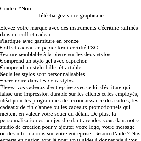
Couleur
*
Noir
N
R
B
D
V
Téléchargez votre graphisme
o
o
l
u
e
Élevez votre marque avec des instruments d'écriture raffinés
i
u
e
n
r
dans un coffret cadeau.
r
g
u
e
t
Plastique avec garniture en bronze
e
m
b
Coffret cadeau en papier kraft certifié FSC
a
o
Texture semblable à la pierre sur les deux stylos
r
u
Comprend un stylo gel avec capuchon
i
t
Comprend un stylo-bille rétractable
n
e
Seuls les stylos sont personnalisables
e
i
Encre noire dans les deux stylos
l
Élevez vos cadeaux d'entreprise avec ce kit d'écriture qui
l
laisse une impression durable sur les clients et les employés,
e
idéal pour les programmes de reconnaissance des cadres, les
cadeaux de fin d'année ou les cadeaux promotionnels qui
mettent en valeur votre souci du détail. De plus, la
personnalisation est un jeu d’enfant : rendez-vous dans notre
studio de création pour y ajouter votre logo, votre message
ou des informations sur votre entreprise. Besoin d’aide ? Nos
experts en design sont là pour vous aider à donner vie à vos