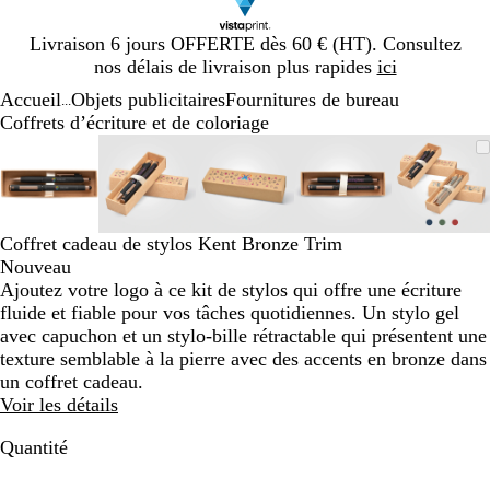
Diapositive
Livraison 6 jours OFFERTE dès 60 € (HT). Consultez
1
nos délais de livraison plus rapides
ici
sur
Accueil
Objets publicitaires
Fournitures de bureau
1
...
Coffrets d’écriture et de coloriage
Diapositive
Image
Zoom
Utilisez
Cliquez
Image
Zoom
Utilisez
Cliquez
Image
Zoom
Utilisez
Cliquez
Image
Zoom
Utilisez
Cliquez
Image
Zoom
Utilis
Cliqu
1
zoomable
au
les
pour
zoomable
au
les
pour
zoomable
au
les
pour
zoomable
au
les
pour
zooma
au
les
pour
sur
minimum
touches
développer
minimum
touches
développer
minimum
touches
développer
minimum
touches
développer
mini
touch
dével
5
plus
plus
plus
plus
plus
et
et
et
et
et
Coffret cadeau de stylos Kent Bronze Trim
moins
moins
moins
moins
moins
Nouveau
pour
pour
pour
pour
pour
Ajoutez votre logo à ce kit de stylos qui offre une écriture
zoomer
zoomer
zoomer
zoomer
zoome
fluide et fiable pour vos tâches quotidiennes. Un stylo gel
et
et
et
et
et
avec capuchon et un stylo-bille rétractable qui présentent une
les
les
les
les
les
texture semblable à la pierre avec des accents en bronze dans
touches
touches
touches
touches
touch
un coffret cadeau.
fléchées
fléchées
fléchées
fléchées
fléché
Voir les détails
pour
pour
pour
pour
pour
faire
faire
faire
faire
faire
Quantité
défiler
défiler
défiler
défiler
défile