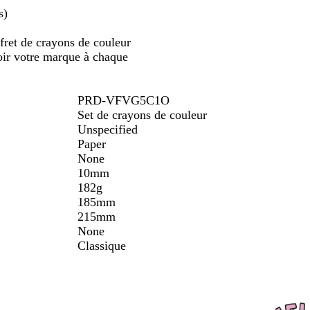
s)
ler
défiler
e
ffret de crayons de couleur
oir votre marque à chaque
PRD-VFVG5C1O
Set de crayons de couleur
Unspecified
Paper
None
10mm
182g
185mm
215mm
None
Classique