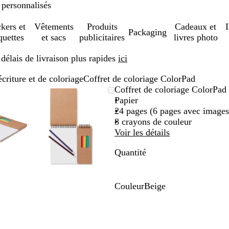
 personnalisés
ckers et
Vêtements
Produits
Cadeaux et
Packaging
quettes
et sacs
publicitaires
livres photo
élais de livraison plus rapides
ici
écriture et de coloriage
Coffret de coloriage ColorPad
ge
om
isez
quez
Image
Zoom
Utilisez
Cliquez
Coffret de coloriage ColorPad
mable
r
zoomable
au
les
pour
Papier
nimum
ches
elopper
minimum
touches
développer
24 pages (6 pages avec images 
s
plus
8 crayons de couleur
et
Voir les détails
ns
moins
Quantité
r
pour
mer
zoomer
et
les
Couleur
Beige
ches
touches
B
hées
fléchées
e
r
pour
i
e
faire
g