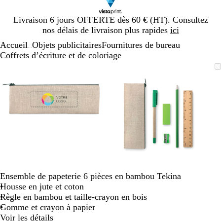
Diapositive
Livraison 6 jours OFFERTE dès 60 € (HT). Consultez
1
nos délais de livraison plus rapides
ici
sur
Accueil
Objets publicitaires
Fournitures de bureau
1
...
Coffrets d’écriture et de coloriage
Diapositive
Image
Zoom
Utilisez
Cliquez
Image
Zoom
Utilisez
Cliquez
1
zoomable
au
les
pour
zoomable
au
les
pour
sur
minimum
touches
développer
minimum
touches
développer
2
plus
plus
et
et
moins
moins
pour
pour
zoomer
zoomer
et
et
les
les
touches
touches
Ensemble de papeterie 6 pièces en bambou Tekina
fléchées
fléchées
Housse en jute et coton
pour
pour
Règle en bambou et taille-crayon en bois
faire
faire
Gomme et crayon à papier
défiler
défiler
Voir les détails