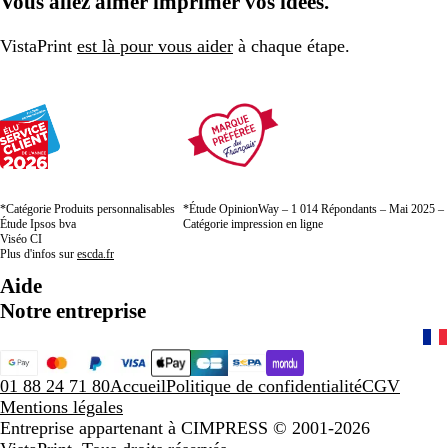
Vous allez aimer imprimer vos idées.
VistaPrint
est là pour vous aider
à chaque étape.
*Catégorie Produits personnalisables
*Étude OpinionWay – 1 014 Répondants – Mai 2025 –
Étude Ipsos bva
Catégorie impression en ligne
Viséo CI
Plus d'infos sur
escda.fr
Aide
Notre entreprise
01 88 24 71 80
Accueil
Politique de confidentialité
CGV
Mentions légales
Entreprise appartenant à CIMPRESS
© 2001-2026