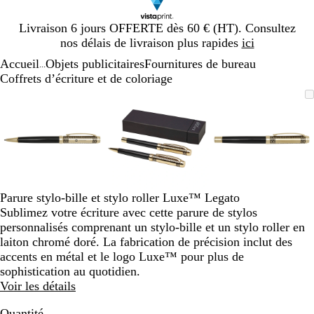
Diapositive
Livraison 6 jours OFFERTE dès 60 € (HT). Consultez
1
nos délais de livraison plus rapides
ici
sur
Accueil
Objets publicitaires
Fournitures de bureau
1
...
Coffrets d’écriture et de coloriage
Diapositive
Image
Zoom
Utilisez
Cliquez
Image
Zoom
Utilisez
Cliquez
Image
Zoom
Utilisez
Cliquez
1
zoomable
au
les
pour
zoomable
au
les
pour
zoomable
au
les
pour
sur
minimum
touches
développer
minimum
touches
développer
minimum
touches
développe
3
plus
plus
plus
et
et
et
moins
moins
moins
pour
pour
pour
zoomer
zoomer
zoomer
Parure stylo-bille et stylo roller Luxe™ Legato
et
et
et
Sublimez votre écriture avec cette parure de stylos
les
les
les
personnalisés comprenant un stylo-bille et un stylo roller en
touches
touches
touches
laiton chromé doré. La fabrication de précision inclut des
fléchées
fléchées
fléchées
accents en métal et le logo Luxe™ pour plus de
pour
pour
pour
sophistication au quotidien.
faire
faire
faire
Voir les détails
défiler
défiler
défiler
Quantité