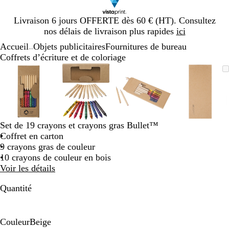
Diapositive
Livraison 6 jours OFFERTE dès 60 € (HT). Consultez
1
nos délais de livraison plus rapides
ici
sur
Accueil
Objets publicitaires
Fournitures de bureau
1
...
Coffrets d’écriture et de coloriage
Diapositive
Image
Zoom
Utilisez
Cliquez
Image
Zoom
Utilisez
Cliquez
Image
Zoom
Utilisez
Cliquez
Image
Zoom
Utilisez
Cliquez
1
zoomable
au
les
pour
zoomable
au
les
pour
zoomable
au
les
pour
zoomab
au
les
pour
sur
minimum
touches
développer
minimum
touches
développer
minimum
touches
développer
minim
touches
dévelop
4
plus
plus
plus
plus
et
et
et
et
moins
moins
moins
moins
Set de 19 crayons et crayons gras Bullet™
pour
pour
pour
pour
Coffret en carton
zoomer
zoomer
zoomer
zoomer
9 crayons gras de couleur
et
et
et
et
10 crayons de couleur en bois
les
les
les
les
Voir les détails
touches
touches
touches
touches
fléchées
fléchées
fléchées
fléchée
Quantité
pour
pour
pour
pour
faire
faire
faire
faire
défiler
défiler
défiler
défiler
Couleur
Beige