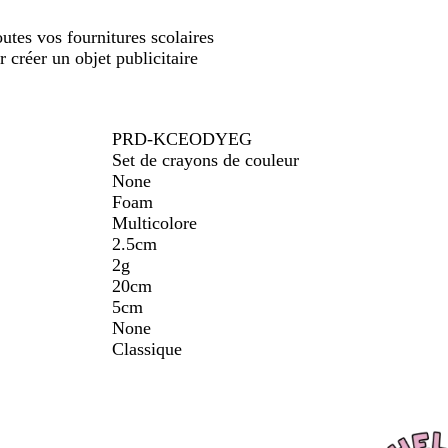
défiler
outes vos fournitures scolaires
 créer un objet publicitaire
PRD-KCEODYEG
Set de crayons de couleur
None
Foam
Multicolore
2.5cm
2g
20cm
5cm
None
Classique