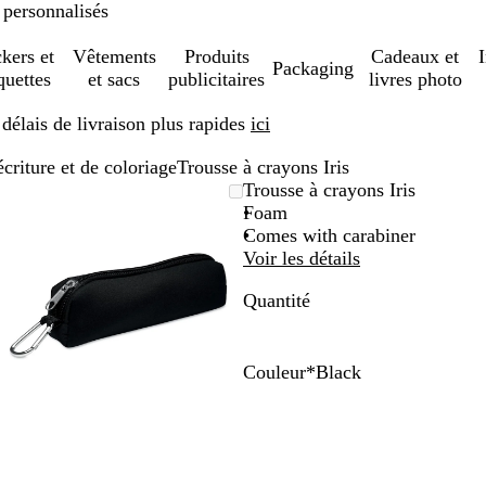
 personnalisés
ckers et
Vêtements
Produits
Cadeaux et
Packaging
quettes
et sacs
publicitaires
livres photo
élais de livraison plus rapides
ici
écriture et de coloriage
Trousse à crayons Iris
Image
Zoom
Utilisez
Cliquez
Trousse à crayons Iris
zoomable
au
les
pour
Foam
minimum
touches
développer
Comes with carabiner
plus
Voir les détails
et
Quantité
moins
pour
zoomer
et
Couleur
*
Black
les
B
B
touches
l
l
fléchées
u
a
pour
e
c
faire
k