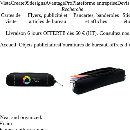
VistaCreate
99designs
AvantagePro
Plateforme entreprise
Devis
Cartes de
Flyers, publicité et
Pancartes, banderoles
Sti
visite
articles de bureau
et affiches
éti
Diapositive
Livraison 6 jours OFFERTE dès 60 € (HT). Consultez nos d
1
sur
Accueil
Objets publicitaires
Fournitures de bureau
Coffrets d’
1
...
Diapositive
Image
Zoom
Utilisez
Cliquez
Image
Zoom
Utilisez
Cliquez
1
zoomable
au
les
pour
zoomable
au
les
pour
sur
minimum
touches
développer
minimum
touches
développer
3
plus
plus
et
et
moins
moins
pour
pour
zoomer
zoomer
et
et
les
les
touches
touches
Neat and organized.
fléchées
fléchées
Foam
pour
pour
Comes with carabiner
faire
faire