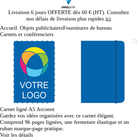
Diapositive
Livraison 6 jours OFFERTE dès 60 € (HT). Consultez
1
nos délais de livraison plus rapides
ici
sur
Accueil
Objets publicitaires
Fournitures de bureau
1
...
Carnets et conférenciers
Diapositive
Image
Zoom
Utilisez
Cliquez
Image
Zoom
Utilisez
Cliquez
1
zoomable
au
les
pour
zoomable
au
les
pour
sur
minimum
touches
développer
minimum
touches
développer
2
plus
plus
et
et
moins
moins
pour
pour
zoomer
zoomer
et
et
les
les
touches
touches
Carnet ligné A5 Arconot
fléchées
fléchées
Gardez vos idées organisées avec ce carnet élégant.
pour
pour
Comprend 96 pages lignées, une fermeture élastique et un
faire
faire
ruban marque-page pratique.
défiler
défiler
Voir les détails