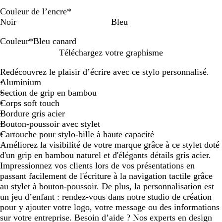
Couleur de l’encre
*
Noir
Bleu
Couleur
*
Bleu canard
V
B
G
B
R
Téléchargez votre graphisme
e
l
r
l
o
Redécouvrez le plaisir d’écrire avec ce stylo personnalisé.
r
e
i
e
u
Aluminium
t
u
s
u
g
Section de grip en bambou
c
a
m
e
Corps soft touch
a
c
a
b
Bordure gris acier
n
i
r
r
Bouton-poussoir avec stylet
a
e
i
i
Cartouche pour stylo-bille à haute capacité
r
r
n
q
Améliorez la visibilité de votre marque grâce à ce stylet doté
d
e
u
d'un grip en bambou naturel et d'élégants détails gris acier.
e
Impressionnez vos clients lors de vos présentations en
passant facilement de l'écriture à la navigation tactile grâce
au stylet à bouton-poussoir. De plus, la personnalisation est
un jeu d’enfant : rendez-vous dans notre studio de création
pour y ajouter votre logo, votre message ou des informations
sur votre entreprise. Besoin d’aide ? Nos experts en design