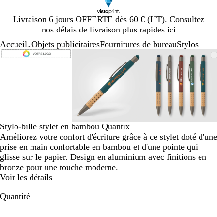
Diapositive
Livraison 6 jours OFFERTE dès 60 € (HT). Consultez
1
nos délais de livraison plus rapides
ici
sur
Accueil
Objets publicitaires
Fournitures de bureau
Stylos
1
...
Diapositive
Image
Zoom
Utilisez
Cliquez
Image
Zoom
Utilisez
Cliquez
Image
Zoom
Utilisez
Cliquez
1
zoomable
au
les
pour
zoomable
au
les
pour
zoomable
au
les
pour
sur
minimum
touches
développer
minimum
touches
développer
minimum
touches
développe
3
plus
plus
plus
et
et
et
moins
moins
moins
pour
pour
pour
zoomer
zoomer
zoomer
Stylo-bille stylet en bambou Quantix
et
et
et
Améliorez votre confort d'écriture grâce à ce stylet doté d'une
les
les
les
prise en main confortable en bambou et d'une pointe qui
touches
touches
touches
glisse sur le papier. Design en aluminium avec finitions en
fléchées
fléchées
fléchées
bronze pour une touche moderne.
pour
pour
pour
Voir les détails
faire
faire
faire
défiler
défiler
défiler
Quantité