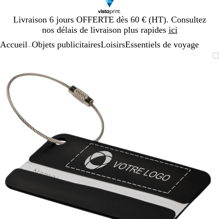
Diapositive
Livraison 6 jours OFFERTE dès 60 € (HT). Consultez
1
nos délais de livraison plus rapides
ici
sur
Accueil
Objets publicitaires
Loisirs
Essentiels de voyage
1
...
Diapositive
Image
Zoom
Utilisez
Cliquez
1
zoomable
au
les
pour
sur
minimum
touches
développer
1
plus
et
moins
pour
zoomer
et
les
touches
fléchées
pour
faire
défiler