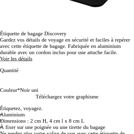
Étiquette de bagage Discovery
Gardez vos détails de voyage en sécurité et faciles à repérer
avec cette étiquette de bagage. Fabriquée en aluminium
durable avec un cordon inclus pour une attache facile.
Voir les détails
Quantité
Couleur
*
Noir uni
N
A
Téléchargez votre graphisme
o
r
Étiquetez, voyagez.
i
g
Aluminium
r
e
Dimensions : 2 cm H, 4 cm l x 8 cm L
u
n
À fixer sur une poignée ou une tirette du bagage
n
t
Ne perdez plus votre valise de vue avec cette étiquette de
i