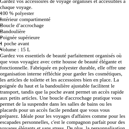
Gardez vos accessoires de voyage organisés et accessibles à
i
e
l
chaque voyage.
r
u
a
100 % polyester
m
s
Intérieur compartimenté
a
r
Boucle d’accrochage
r
o
Bandoulière
i
s
Poignée supérieure
n
e
1 poche avant
e
Volume : 15 L
Gardez vos essentiels de beauté parfaitement organisés où
que vous voyagiez avec cette housse de beauté élégante et
fonctionnelle. Fabriquée en polyester durable, elle offre une
organisation interne réfléchie pour garder les cosmétiques,
les articles de toilette et les accessoires bien en place. La
poignée du haut et la bandoulière ajustable facilitent le
transport, tandis que la poche avant permet un accès rapide
aux petits articles. Une boucle d'accrochage pratique vous
permet de la suspendre dans les salles de bains ou les
placards pour un accès facile pendant que vous vous
préparez. Idéale pour les voyages d'affaires comme pour les
escapades personnelles, c'est le compagnon parfait pour des
voyages élégants et sans stress. De plus, la personnalisation