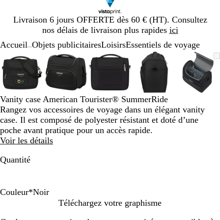
Diapositive
Livraison 6 jours OFFERTE dès 60 € (HT). Consultez
1
nos délais de livraison plus rapides
ici
sur
Accueil
Objets publicitaires
Loisirs
Essentiels de voyage
1
...
Diapositive
Image
Zoom
Utilisez
Cliquez
Image
Zoom
Utilisez
Cliquez
Image
Zoom
Utilisez
Cliquez
Image
Zoom
Utilisez
Cliquez
Image
Zoom
Utilis
Cliqu
1
zoomable
au
les
pour
zoomable
au
les
pour
zoomable
au
les
pour
zoomable
au
les
pour
zooma
au
les
pour
sur
minimum
touches
développer
minimum
touches
développer
minimum
touches
développer
minimum
touches
développer
mini
touch
dével
5
plus
plus
plus
plus
plus
et
et
et
et
et
Vanity case American Tourister® SummerRide
moins
moins
moins
moins
moins
Rangez vos accessoires de voyage dans un élégant vanity
pour
pour
pour
pour
pour
case. Il est composé de polyester résistant et doté d’une
zoomer
zoomer
zoomer
zoomer
zoome
poche avant pratique pour un accès rapide.
et
et
et
et
et
Voir les détails
les
les
les
les
les
touches
touches
touches
touches
touch
Quantité
fléchées
fléchées
fléchées
fléchées
fléché
pour
pour
pour
pour
pour
faire
faire
faire
faire
faire
Couleur
*
Noir
défiler
défiler
défiler
défiler
défile
N
B
L
Téléchargez votre graphisme
o
l
i