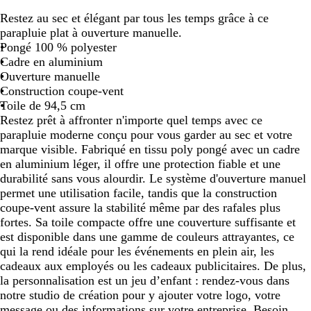
o
l
o
a
o
Restez au sec et élégant par tous les temps grâce à ce
i
e
m
r
u
parapluie plat à ouverture manuelle.
r
u
a
r
g
Pongé 100 % polyester
i
t
e
e
Cadre en aluminium
n
e
a
g
Ouverture manuelle
d
u
r
Construction coupe-vent
i
x
e
Toile de 94,5 cm
g
b
n
Restez prêt à affronter n'importe quel temps avec ce
o
e
a
parapluie moderne conçu pour vous garder au sec et votre
i
t
marque visible. Fabriqué en tissu poly pongé avec un cadre
g
à
en aluminium léger, il offre une protection fiable et une
e
c
durabilité sans vous alourdir. Le système d'ouverture manuel
s
a
permet une utilisation facile, tandis que la construction
r
coupe-vent assure la stabilité même par des rafales plus
r
fortes. Sa toile compacte offre une couverture suffisante et
e
est disponible dans une gamme de couleurs attrayantes, ce
a
qui la rend idéale pour les événements en plein air, les
u
cadeaux aux employés ou les cadeaux publicitaires. De plus,
x
la personnalisation est un jeu d’enfant : rendez-vous dans
notre studio de création pour y ajouter votre logo, votre
message ou des informations sur votre entreprise. Besoin