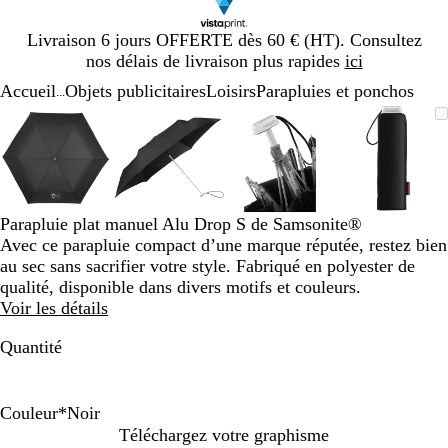
Diapositive
Livraison 6 jours OFFERTE dès 60 € (HT). Consultez
1
nos délais de livraison plus rapides
ici
sur
Accueil
Objets publicitaires
Loisirs
Parapluies et ponchos
1
...
Diapositive
Image
Zoom
Utilisez
Cliquez
Image
Zoom
Utilisez
Cliquez
Image
Zoom
Utilisez
Cliquez
Image
Zoom
Utilisez
Cliquez
1
zoomable
au
les
pour
zoomable
au
les
pour
zoomable
au
les
pour
zoomab
au
les
pour
sur
minimum
touches
développer
minimum
touches
développer
minimum
touches
développer
minim
touches
dévelop
4
plus
plus
plus
plus
et
et
et
et
moins
moins
moins
moins
Parapluie plat manuel Alu Drop S de Samsonite®
pour
pour
pour
pour
Avec ce parapluie compact d’une marque réputée, restez bien
zoomer
zoomer
zoomer
zoomer
au sec sans sacrifier votre style. Fabriqué en polyester de
et
et
et
et
qualité, disponible dans divers motifs et couleurs.
les
les
les
les
Voir les détails
touches
touches
touches
touches
fléchées
fléchées
fléchées
fléchée
Quantité
pour
pour
pour
pour
faire
faire
faire
faire
défiler
défiler
défiler
défiler
Couleur
*
Noir
N
B
t
C
R
Téléchargez votre graphisme