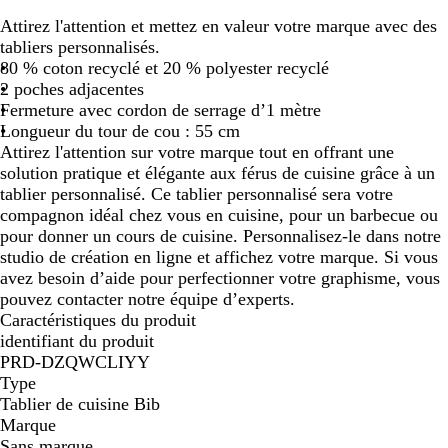
e
o
l
e
r
o
Attirez l'attention et mettez en valeur votre marque avec des
i
u
e
r
i
i
tabliers personnalisés.
g
g
u
t
s
r
80 % coton recyclé et 20 % polyester recyclé
e
e
c
c
c
c
2 poches adjacentes
c
h
h
h
h
Fermeture avec cordon de serrage d’1 mètre
h
i
i
i
i
Longueur du tour de cou : 55 cm
i
n
n
n
n
Attirez l'attention sur votre marque tout en offrant une
n
é
é
é
é
solution pratique et élégante aux férus de cuisine grâce à un
é
tablier personnalisé. Ce tablier personnalisé sera votre
compagnon idéal chez vous en cuisine, pour un barbecue ou
pour donner un cours de cuisine. Personnalisez-le dans notre
studio de création en ligne et affichez votre marque. Si vous
avez besoin d’aide pour perfectionner votre graphisme, vous
pouvez contacter notre équipe d’experts.
Caractéristiques du produit
identifiant du produit
PRD-DZQWCLIYY
Type
Tablier de cuisine Bib
Marque
Sans marque