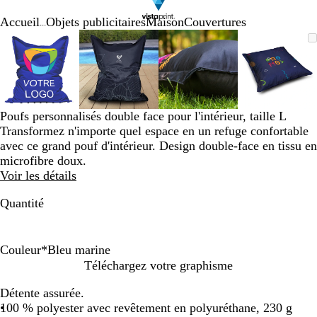
Accueil
Objets publicitaires
Maison
Couvertures
...
Diapositive
Image
Zoom
Utilisez
Cliquez
Image
Zoom
Utilisez
Cliquez
Image
Zoom
Utilisez
Cliquez
Image
Zoom
Utilisez
Cliquez
1
zoomable
au
les
pour
zoomable
au
les
pour
zoomable
au
les
pour
zoomab
au
les
pour
sur
minimum
touches
développer
minimum
touches
développer
minimum
touches
développer
minim
touches
dévelop
4
plus
plus
plus
plus
et
et
et
et
moins
moins
moins
moins
Poufs personnalisés double face pour l'intérieur, taille L
pour
pour
pour
pour
Transformez n'importe quel espace en un refuge confortable
zoomer
zoomer
zoomer
zoomer
avec ce grand pouf d'intérieur. Design double-face en tissu en
et
et
et
et
microfibre doux.
les
les
les
les
Voir les détails
touches
touches
touches
touches
fléchées
fléchées
fléchées
fléchée
Quantité
pour
pour
pour
pour
faire
faire
faire
faire
défiler
défiler
défiler
défiler
Couleur
*
Bleu marine
B
G
N
B
B
Téléchargez votre graphisme
e
r
o
l
l
Détente assurée.
i
i
i
a
e
100 % polyester avec revêtement en polyuréthane, 230 g
g
s
r
n
u