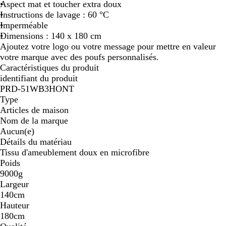
Aspect mat et toucher extra doux
e
c
m
Instructions de lavage : 60 °C
a
Imperméable
r
Dimensions : 140 x 180 cm
i
Ajoutez votre logo ou votre message pour mettre en valeur
n
votre marque avec des poufs personnalisés.
e
Caractéristiques du produit
identifiant du produit
PRD-51WB3HONT
Type
Articles de maison
Nom de la marque
Aucun(e)
Détails du matériau
Tissu d'ameublement doux en microfibre
Poids
9000g
Largeur
140cm
Hauteur
180cm