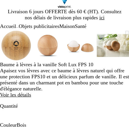
Diapositive
Livraison 6 jours OFFERTE dès 60 € (HT). Consultez
1
nos délais de livraison plus rapides
ici
sur
Accueil
Objets publicitaires
Maison
Santé
1
...
Diapositive
Image
Zoom
Utilisez
Cliquez
Image
Zoom
Utilisez
Cliquez
Image
Zoom
Utilisez
Cliquez
Image
Zoom
Utilisez
Cliquez
1
zoomable
au
les
pour
zoomable
au
les
pour
zoomable
au
les
pour
zoomab
au
les
pour
sur
minimum
touches
développer
minimum
touches
développer
minimum
touches
développer
minim
touches
dévelop
4
plus
plus
plus
plus
et
et
et
et
moins
moins
moins
moins
Baume à lèvres à la vanille Soft Lux FPS 10
pour
pour
pour
pour
Apaisez vos lèvres avec ce baume à lèvres naturel qui offre
zoomer
zoomer
zoomer
zoomer
une protection FPS10 et un délicieux parfum de vanille. Il est
et
et
et
et
présenté dans un charmant pot en bambou pour une touche
les
les
les
les
d'élégance naturelle.
touches
touches
touches
touches
Voir les détails
fléchées
fléchées
fléchées
fléchée
pour
pour
pour
pour
Quantité
faire
faire
faire
faire
défiler
défiler
défiler
défiler
Couleur
Bois