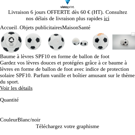
Diapositive
Livraison 6 jours OFFERTE dès 60 € (HT). Consultez
1
nos délais de livraison plus rapides
ici
sur
Accueil
Objets publicitaires
Maison
Santé
1
...
Diapositive
Image
Zoom
Utilisez
Cliquez
Image
Zoom
Utilisez
Cliquez
Image
Zoom
Utilisez
Cliquez
Image
Zoom
Utilisez
Cliquez
Image
Zoom
Utilisez
Cliquez
Imag
Zoo
Utili
Cliq
1
zoomable
au
les
pour
zoomable
au
les
pour
zoomable
au
les
pour
zoomable
au
les
pour
zoomable
au
les
pour
zoom
au
les
pour
sur
minimum
touches
développer
minimum
touches
développer
minimum
touches
développer
minimum
touches
développer
minimum
touches
développer
min
touc
déve
6
plus
plus
plus
plus
plus
plus
Baume à lèvres SPF10 en forme de ballon de foot
et
et
et
et
et
et
Gardez vos lèvres douces et protégées grâce à ce baume à
moins
moins
moins
moins
moins
moin
lèvres en forme de ballon de foot avec indice de protection
pour
pour
pour
pour
pour
pour
solaire SPF10. Parfum vanille et boîtier amusant sur le thème
zoomer
zoomer
zoomer
zoomer
zoomer
zoom
du sport.
et
et
et
et
et
et
Voir les détails
les
les
les
les
les
les
touches
touches
touches
touches
touches
touc
Quantité
fléchées
fléchées
fléchées
fléchées
fléchées
fléch
pour
pour
pour
pour
pour
pour
faire
faire
faire
faire
faire
faire
Couleur
Blanc/noir
défiler
défiler
défiler
défiler
défiler
défil
B
Téléchargez votre graphisme
l