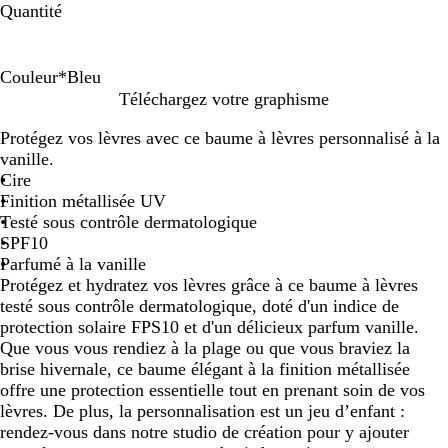
Quantité
Couleur
*
Bleu
D
B
C
A
Téléchargez votre graphisme
o
l
h
r
Protégez vos lèvres avec ce baume à lèvres personnalisé à la
r
e
a
g
vanille.
é
u
m
e
Cire
p
n
Finition métallisée UV
a
t
Testé sous contrôle dermatologique
g
é
SPF10
n
b
Parfumé à la vanille
e
r
Protégez et hydratez vos lèvres grâce à ce baume à lèvres
i
testé sous contrôle dermatologique, doté d'un indice de
l
protection solaire FPS10 et d'un délicieux parfum vanille.
l
Que vous vous rendiez à la plage ou que vous braviez la
a
brise hivernale, ce baume élégant à la finition métallisée
n
offre une protection essentielle tout en prenant soin de vos
t
lèvres. De plus, la personnalisation est un jeu d’enfant :
rendez-vous dans notre studio de création pour y ajouter