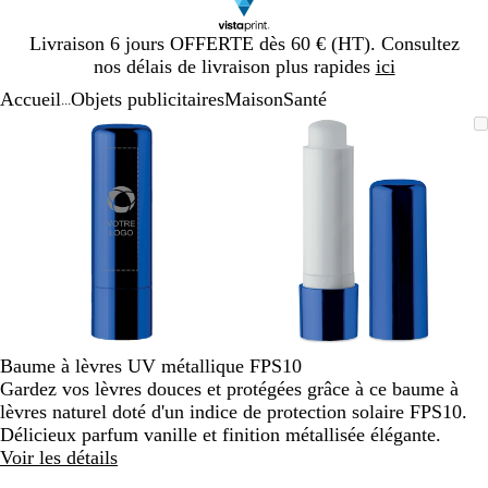
Diapositive
Livraison 6 jours OFFERTE dès 60 € (HT). Consultez
1
nos délais de livraison plus rapides
ici
sur
Accueil
Objets publicitaires
Maison
Santé
1
...
Diapositive
Image
Zoom
Utilisez
Cliquez
Image
Zoom
Utilisez
Cliquez
1
zoomable
au
les
pour
zoomable
au
les
pour
sur
minimum
touches
développer
minimum
touches
développer
2
plus
plus
et
et
moins
moins
pour
pour
zoomer
zoomer
et
et
les
les
touches
touches
Baume à lèvres UV métallique FPS10
fléchées
fléchées
Gardez vos lèvres douces et protégées grâce à ce baume à
pour
pour
lèvres naturel doté d'un indice de protection solaire FPS10.
faire
faire
Délicieux parfum vanille et finition métallisée élégante.
défiler
défiler
Voir les détails