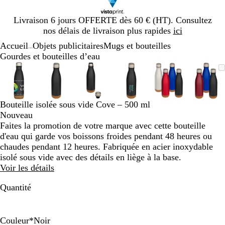
Diapositive
Livraison 6 jours OFFERTE dès 60 € (HT). Consultez
1
nos délais de livraison plus rapides
ici
sur
Accueil
Objets publicitaires
Mugs et bouteilles
1
...
Gourdes et bouteilles d’eau
Diapositive
Image
Zoom
Utilisez
Cliquez
Image
Zoom
Utilisez
Cliquez
Image
Zoom
Utilisez
Cliquez
Image
Zoom
Utilisez
Cliquez
Image
Zoom
Utilisez
Cliquez
Imag
Zoo
Utili
Cliq
1
zoomable
au
les
pour
zoomable
au
les
pour
zoomable
au
les
pour
zoomable
au
les
pour
zoomable
au
les
pour
zoom
au
les
pour
sur
minimum
touches
développer
minimum
touches
développer
minimum
touches
développer
minimum
touches
développer
minimum
touches
développer
min
touc
déve
6
plus
plus
plus
plus
plus
plus
Bouteille isolée sous vide Cove – 500 ml
et
et
et
et
et
et
Nouveau
moins
moins
moins
moins
moins
moin
Faites la promotion de votre marque avec cette bouteille
pour
pour
pour
pour
pour
pour
d'eau qui garde vos boissons froides pendant 48 heures ou
zoomer
zoomer
zoomer
zoomer
zoomer
zoom
chaudes pendant 12 heures. Fabriquée en acier inoxydable
et
et
et
et
et
et
isolé sous vide avec des détails en liège à la base.
les
les
les
les
les
les
Voir les détails
touches
touches
touches
touches
touches
touc
fléchées
fléchées
fléchées
fléchées
fléchées
fléch
Quantité
pour
pour
pour
pour
pour
pour
faire
faire
faire
faire
faire
faire
défiler
défiler
défiler
défiler
défiler
défil
Couleur
*
Noir