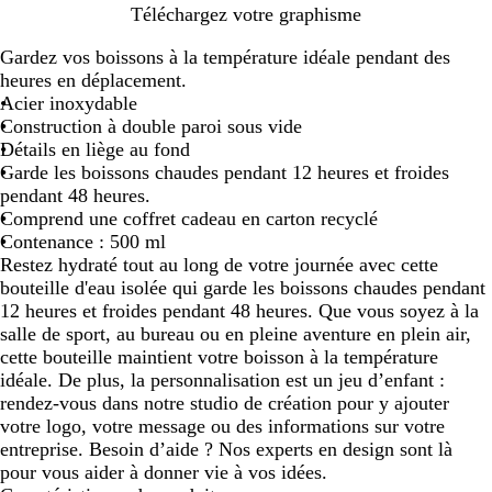
N
R
B
A
B
B
Téléchargez votre graphisme
o
o
l
r
l
l
Gardez vos boissons à la température idéale pendant des
i
u
a
g
e
e
heures en déplacement.
r
g
n
e
u
u
Acier inoxydable
e
c
n
r
e
Construction à double paroi sous vide
t
o
m
Détails en liège au fond
m
i
p
Garde les boissons chaudes pendant 12 heures et froides
a
i
pendant 48 heures.
t
r
Comprend une coffret cadeau en carton recyclé
e
Contenance : 500 ml
Restez hydraté tout au long de votre journée avec cette
bouteille d'eau isolée qui garde les boissons chaudes pendant
12 heures et froides pendant 48 heures. Que vous soyez à la
salle de sport, au bureau ou en pleine aventure en plein air,
cette bouteille maintient votre boisson à la température
idéale. De plus, la personnalisation est un jeu d’enfant :
rendez-vous dans notre studio de création pour y ajouter
votre logo, votre message ou des informations sur votre
entreprise. Besoin d’aide ? Nos experts en design sont là
pour vous aider à donner vie à vos idées.