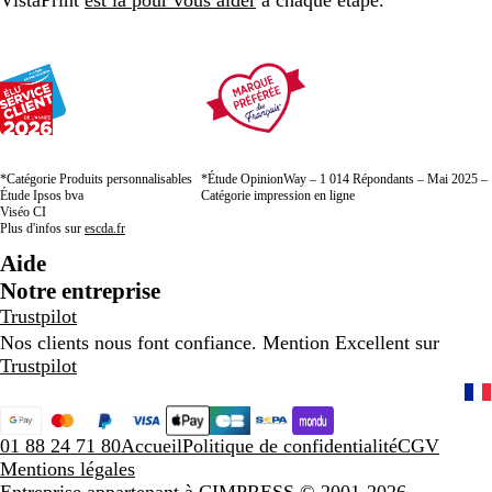
VistaPrint
est là pour vous aider
à chaque étape.
*Catégorie Produits personnalisables
*Étude OpinionWay – 1 014 Répondants – Mai 2025 –
Étude Ipsos bva
Catégorie impression en ligne
Viséo CI
Plus d'infos sur
escda.fr
Aide
Notre entreprise
Trustpilot
Nos clients nous font confiance. Mention Excellent sur
Trustpilot
01 88 24 71 80
Accueil
Politique de confidentialité
CGV
Mentions légales
Entreprise appartenant à CIMPRESS
© 2001-2026