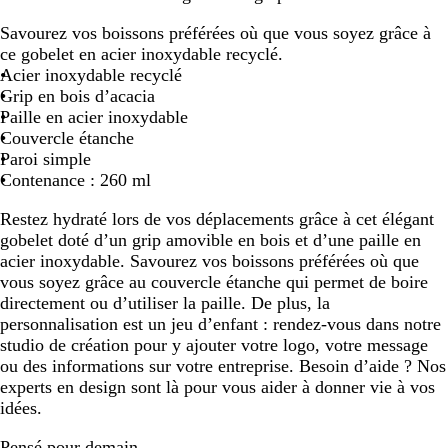
o
l
r
e
Savourez vos boissons préférées où que vous soyez grâce à
i
a
g
i
ce gobelet en acier inoxydable recyclé.
r
n
e
g
Acier inoxydable recyclé
c
n
e
Grip en bois d’acacia
t
Paille en acier inoxydable
é
Couvercle étanche
m
Paroi simple
a
Contenance : 260 ml
t
Restez hydraté lors de vos déplacements grâce à cet élégant
gobelet doté d’un grip amovible en bois et d’une paille en
acier inoxydable. Savourez vos boissons préférées où que
vous soyez grâce au couvercle étanche qui permet de boire
directement ou d’utiliser la paille. De plus, la
personnalisation est un jeu d’enfant : rendez-vous dans notre
studio de création pour y ajouter votre logo, votre message
ou des informations sur votre entreprise. Besoin d’aide ? Nos
experts en design sont là pour vous aider à donner vie à vos
idées.
Pensé pour demain