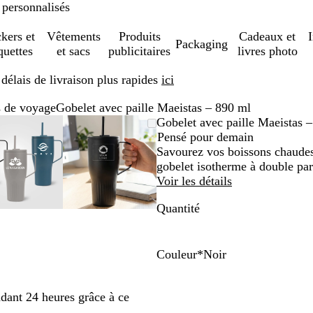
 personnalisés
ckers et
Vêtements
Produits
Cadeaux et
Packaging
quettes
et sacs
publicitaires
livres photo
élais de livraison plus rapides
ici
s de voyage
Gobelet avec paille Maeistas – 890 ml
Image
Zoom
Utilisez
Cliquez
Image
Zoom
Utilisez
Cliquez
Gobelet avec paille Maeistas 
zoomable
au
les
pour
zoomable
au
les
pour
Pensé pour demain
minimum
touches
développer
minimum
touches
développer
Savourez vos boissons chaudes
plus
plus
gobelet isotherme à double par
et
et
Voir les détails
moins
moins
Quantité
pour
pour
zoomer
zoomer
et
et
les
les
Couleur
*
Noir
touches
touches
N
D
B
fléchées
fléchées
o
u
l
dant 24 heures grâce à ce
pour
pour
i
n
e
faire
faire
r
e
u