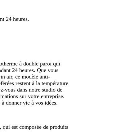
défiler
défiler
a
c
nt 24 heures.
i
e
r
otherme à double paroi qui
endant 24 heures. Que vous
in air, ce modèle anti-
férées restent à la température
dez-vous dans notre studio de
mations sur votre entreprise.
 à donner vie à vos idées.
", qui est composée de produits