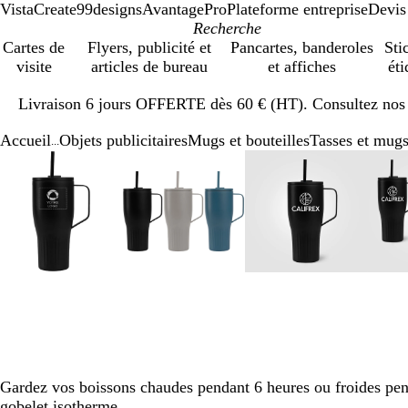
VistaCreate
99designs
AvantagePro
Plateforme entreprise
Devis
Cartes de
Flyers, publicité et
Pancartes, banderoles
Sti
visite
articles de bureau
et affiches
éti
Diapositive
Livraison 6 jours OFFERTE dès 60 € (HT). Consultez nos d
1
sur
Accueil
Objets publicitaires
Mugs et bouteilles
Tasses et mug
1
...
Diapositive
Image
Zoom
Utilisez
Cliquez
Image
Zoom
Utilisez
Cliquez
Image
Zoom
Utilisez
Cliquez
1
zoomable
au
les
pour
zoomable
au
les
pour
zoomable
au
les
pour
sur
minimum
touches
développer
minimum
touches
développer
minimum
touches
développer
5
plus
plus
plus
et
et
et
moins
moins
moins
pour
pour
pour
zoomer
zoomer
zoomer
et
et
et
les
les
les
touches
touches
touches
fléchées
fléchées
fléchées
Gardez vos boissons chaudes pendant 6 heures ou froides pen
pour
pour
pour
gobelet isotherme.
faire
faire
faire