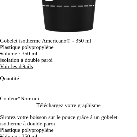
Gobelet isotherme Americano® - 350 ml
Plastique polypropylène
Volume : 350 ml
Isolation à double paroi
Voir les détails
Quantité
Couleur
*
Noir uni
B
B
O
O
R
R
B
B
N
N
Téléchargez votre graphisme
l
l
r
r
o
o
l
l
o
o
Sirotez votre boisson sur le pouce grâce à un gobelet
a
a
a
a
u
u
e
e
i
i
isotherme à double paroi.
n
n
n
n
g
g
u
u
r
r
Plastique polypropylène
c
c
g
g
e
e
/
f
u
u
Volume : 350 ml
/
e
e
/
b
o
n
n