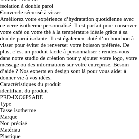
Isolation à double paroi
b
/
/
n
l
n
i
i
Couvercle sécurisé à visser
l
n
b
o
a
c
/
Améliorez votre expérience d’hydratation quotidienne avec
e
o
l
i
n
é
r
ce verre isotherme personnalisé. Il est parfait pour conserver
u
i
a
r
c
o
votre café ou votre thé à la température idéale grâce à sa
r
n
u
u
double paroi isolante. Il est également doté d’un bouchon à
u
c
n
g
visser pour éviter de renverser votre boisson préférée. De
n
i
e
plus, c’est un produit facile à personnaliser : rendez-vous
i
dans notre studio de création pour y ajouter votre logo, votre
message ou des informations sur votre entreprise. Besoin
d’aide ? Nos experts en design sont là pour vous aider à
donner vie à vos idées.
Caractéristiques du produit
identifiant du produit
PRD-IXO6PSABE
Type
Tasse isotherme
Marque
Non précisé
Matériau
Plastique