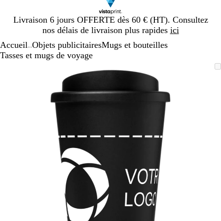
Diapositive
Livraison 6 jours OFFERTE dès 60 € (HT). Consultez
1
nos délais de livraison plus rapides
ici
sur
Accueil
Objets publicitaires
Mugs et bouteilles
1
...
Tasses et mugs de voyage
Diapositive
Image
Zoom
Utilisez
Cliquez
1
zoomable
au
les
pour
sur
minimum
touches
développer
1
plus
et
moins
pour
zoomer
et
les
touches
fléchées
pour
faire
défiler